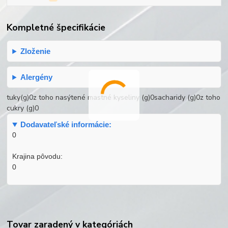
Kompletné špecifikácie
Zloženie
Alergény
tuky(g)0z toho nasýtené mastné kyseliny (g)0sacharidy (g)0z toho
cukry (g)0
Dodavateľské informácie:
0
Krajina pôvodu:
0
Tovar zaradený v kategóriách