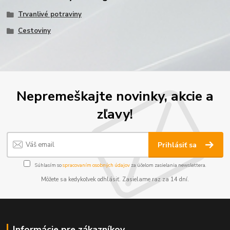
Trvanlivé potraviny
Cestoviny
Nepremeškajte novinky, akcie a
zľavy!
Prihlásiť sa
Súhlasím so
spracovaním osobných údajov
za účelom zasielania newslettera.
Môžete sa kedykoľvek odhlásiť. Zasielame raz za 14 dní.
Informácie pre zákazníkov