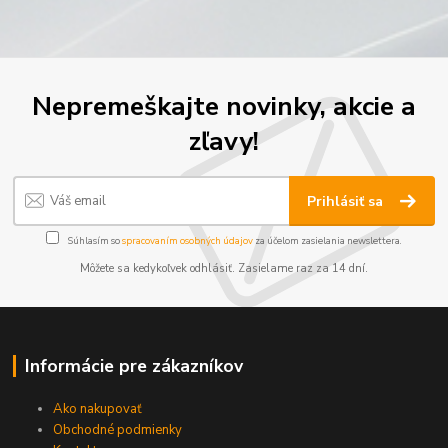
Nepremeškajte novinky, akcie a
zľavy!
Prihlásiť sa
Súhlasím so
spracovaním osobných údajov
za účelom zasielania newslettera.
Môžete sa kedykoľvek odhlásiť. Zasielame raz za 14 dní.
Informácie pre zákazníkov
Ako nakupovať
Obchodné podmienky