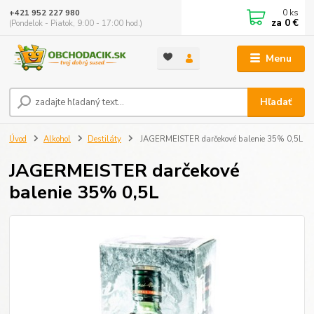
0
ks
+421 952 227 980
za
0 €
(Pondelok - Piatok, 9:00 - 17:00 hod.)
Menu
Hľadať
Úvod
Alkohol
Destiláty
JAGERMEISTER darčekové balenie 35% 0,5L
JAGERMEISTER darčekové
balenie 35% 0,5L