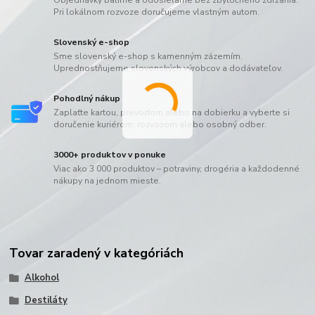
Objednávky balíme a odosielame bez zbytočného zdržania.
Pri lokálnom rozvoze doručujeme vlastným autom.
Slovenský e-shop
Sme slovenský e-shop s kamenným zázemím.
Uprednostňujeme slovenských výrobcov a dodávateľov.
Pohodlný nákup
Zaplaťte kartou, prevodom alebo na dobierku a vyberte si
doručenie kuriérom, rozvozom alebo osobný odber.
3000+ produktov v ponuke
Viac ako 3 000 produktov – potraviny, drogéria a každodenné
nákupy na jednom mieste.
Tovar zaradený v kategóriách
Alkohol
Destiláty