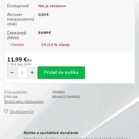
Dostupnosť
Nie je skladom
Aircover
0,50 €
(narazuvzdorný
obal)
Cena pred
13,99 €
zľavou
Ušetríte
2 € (
14
% zľava)
11,99 €
/
ks
9,75 €
bez DPH
Pridať do košíka
Číslo produktu:
300891
EAN kód:
8594027040801
Strážiť cenu / dostupnosť
Do obľúbených
Rýchle a spoľahlivé doručenie