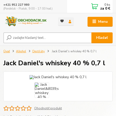
0
ks
+421 952 227 980
za
0 €
(Pondelok - Piatok, 9:00 - 17:00 hod.)
Menu
Hľadať
Úvod
Alkohol
Destiláty
Jack Daniel's whiskey 40 % 0,7 l
Jack Daniel's whiskey 40 % 0,7 l
Ohodnotiť produkt