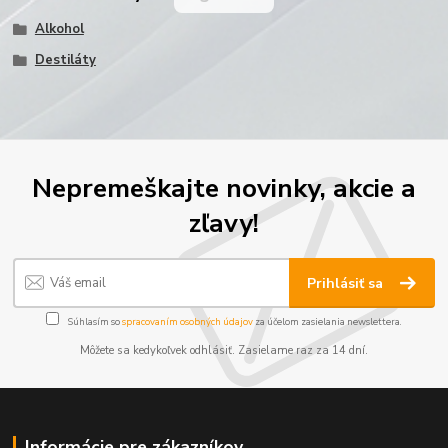
Alkohol
Destiláty
Nepremeškajte novinky, akcie a
zľavy!
Prihlásiť sa
Súhlasím so
spracovaním osobných údajov
za účelom zasielania newslettera.
Môžete sa kedykoľvek odhlásiť. Zasielame raz za 14 dní.
Informácie pre zákazníkov