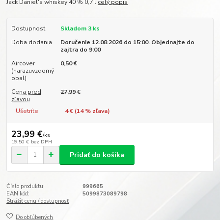
Jack Daniel's whiskey 40 % 0,7 l
celý popis
Dostupnosť
Skladom 3 ks
Doba dodania
Doručenie 12.08.2026 do 15:00. Objednajte do
zajtra do 9:00
Aircover
0,50 €
(narazuvzdorný
obal)
Cena pred
27,99 €
zľavou
Ušetríte
4 € (
14
% zľava)
23,99 €
/
ks
19,50 €
bez DPH
Pridať do košíka
Číslo produktu:
999665
EAN kód:
5099873089798
Strážiť cenu / dostupnosť
Do obľúbených