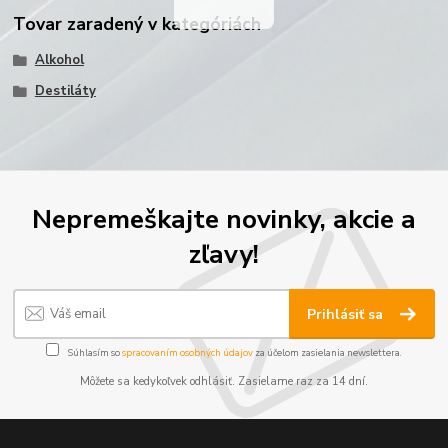
Tovar zaradený v kategóriách
Alkohol
Destiláty
Nepremeškajte novinky, akcie a
zľavy!
Prihlásiť sa
Súhlasím so
spracovaním osobných údajov
za účelom zasielania newslettera.
Môžete sa kedykoľvek odhlásiť. Zasielame raz za 14 dní.