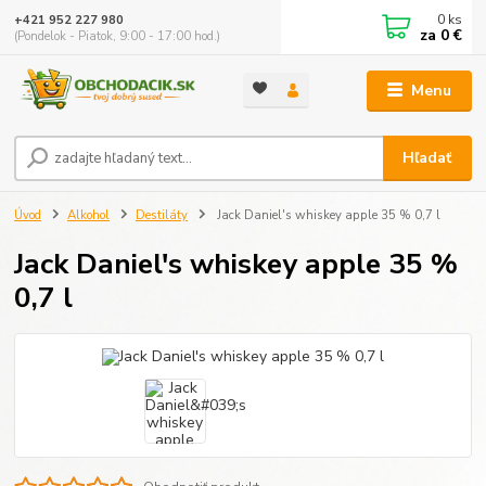
0
ks
+421 952 227 980
za
0 €
(Pondelok - Piatok, 9:00 - 17:00 hod.)
Menu
Hľadať
Úvod
Alkohol
Destiláty
Jack Daniel's whiskey apple 35 % 0,7 l
Jack Daniel's whiskey apple 35 %
0,7 l