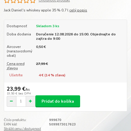
Ohodnotiť produkt
Jack Daniel's whiskey apple 35 % 0,7 l
celý popis
Dostupnosť
Skladom 3 ks
Doba dodania
Doručenie 12.08.2026 do 15:00. Objednajte do
zajtra do 9:00
Aircover
0,50 €
(narazuvzdorný
obal)
Cena pred
27,99 €
zľavou
Ušetríte
4 € (
14
% zľava)
23,99 €
/
ks
19,50 €
bez DPH
Pridať do košíka
Číslo produktu:
999670
EAN kód:
5099873017623
Strážiť cenu / dostupnosť