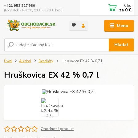
0
ks
+421 952 227 980
za
0 €
(Pondelok - Piatok, 9:00 - 17:00 hod.)
Menu
Hľadať
Úvod
Alkohol
Destiláty
Hruškovica EX 42 % 0,7 l
Hruškovica EX 42 % 0,7 l
Ohodnotiť produkt