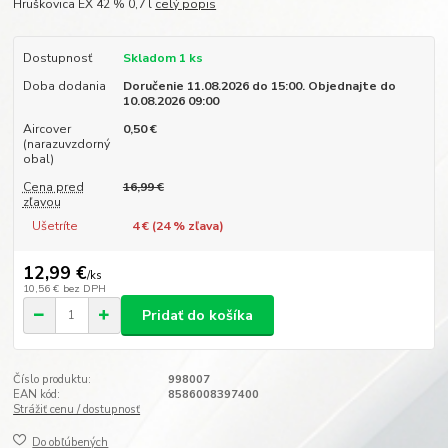
Hruškovica EX 42 % 0,7 l
celý popis
Dostupnosť
Skladom 1 ks
Doba dodania
Doručenie 11.08.2026 do 15:00. Objednajte do
10.08.2026 09:00
Aircover
0,50 €
(narazuvzdorný
obal)
Cena pred
16,99 €
zľavou
Ušetríte
4 € (
24
% zľava)
12,99 €
/
ks
10,56 €
bez DPH
Pridať do košíka
Číslo produktu:
998007
EAN kód:
8586008397400
Strážiť cenu / dostupnosť
Do obľúbených