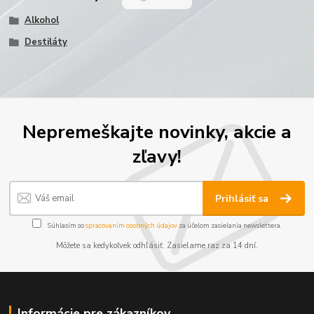
Alkohol
Destiláty
Nepremeškajte novinky, akcie a
zľavy!
Prihlásiť sa
Súhlasím so
spracovaním osobných údajov
za účelom zasielania newslettera.
Môžete sa kedykoľvek odhlásiť. Zasielame raz za 14 dní.
Informácie pre zákazníkov