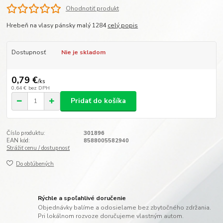
Ohodnotiť produkt
Hrebeň na vlasy pánsky malý 1284
celý popis
Dostupnosť
Nie je skladom
0,79 €
/
ks
0,64 €
bez DPH
Pridať do košíka
Číslo produktu:
301896
EAN kód:
8588005582940
Strážiť cenu / dostupnosť
Do obľúbených
Rýchle a spoľahlivé doručenie
Objednávky balíme a odosielame bez zbytočného zdržania.
Pri lokálnom rozvoze doručujeme vlastným autom.