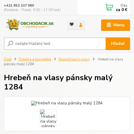
0
ks
+421 952 227 980
za
0 €
(Pondelok - Piatok, 9:00 - 17:00 hod.)
Menu
Hľadať
Úvod
Drogéria a kozmetika
Starostlivosť o vlasy
Hrebeň na vlasy
pánsky malý 1284
Hrebeň na vlasy pánsky malý
1284