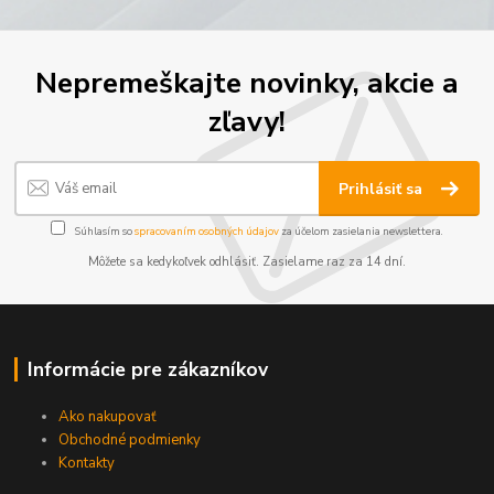
Nepremeškajte novinky, akcie a
zľavy!
Prihlásiť sa
Súhlasím so
spracovaním osobných údajov
za účelom zasielania newslettera.
Môžete sa kedykoľvek odhlásiť. Zasielame raz za 14 dní.
Informácie pre zákazníkov
Ako nakupovať
Obchodné podmienky
Kontakty