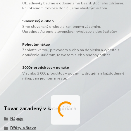
Objednávky balíme a odosielame bez zbytočného zdržania.
Pri lokálnom rozvoze doručujeme vlastným autom.
Slovenský e-shop
Sme slovenský e-shop s kamenným zázemím.
Uprednostňujeme slovenských výrobcov a dodávateľov.
Pohodlný nákup
Zaplaťte kartou, prevodom alebo na dobierku a vyberte si
doručenie kuriérom, rozvozom alebo osobný odber.
3000+ produktov v ponuke
Viac ako 3 000 produktov – potraviny, drogéria a každodenné
nákupy na jednom mieste.
Tovar zaradený v kategóriách
Nápoje
Džúsy a šťavy