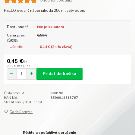
Ohodnotiť produkt
HELLO ovocný nápoj jahoda 250 ml
celý popis
Dostupnosť
Nie je skladom
Cena pred
0,59 €
zľavou
Ušetríte
0,14 € (
24
% zľava)
0,45 €
/
ks
0,37 €
bez DPH
Pridať do košíka
Číslo produktu:
998196
EAN kód:
8590014818767
Strážiť cenu / dostupnosť
Do obľúbených
Rýchle a spoľahlivé doručenie