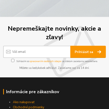
Nepremeškajte novinky, akcie a
zľavy!
Prihlásiť sa
Súhlasím so
spracovaním osobných údajov
za účelom zasielania newslettera.
Môžete sa kedykoľvek odhlásiť. Zasielame raz za 14 dní.
Informácie pre zákazníkov
Ako nakupovať
Obchodné podmienky