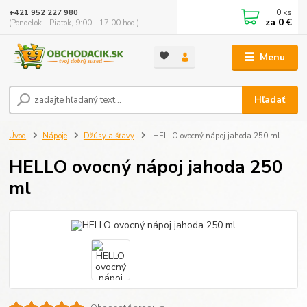
0
ks
+421 952 227 980
za
0 €
(Pondelok - Piatok, 9:00 - 17:00 hod.)
Menu
Hľadať
Úvod
Nápoje
Džúsy a šťavy
HELLO ovocný nápoj jahoda 250 ml
HELLO ovocný nápoj jahoda 250
ml