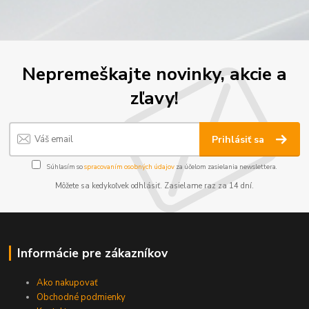
Nepremeškajte novinky, akcie a
zľavy!
Prihlásiť sa
Súhlasím so
spracovaním osobných údajov
za účelom zasielania newslettera.
Môžete sa kedykoľvek odhlásiť. Zasielame raz za 14 dní.
Informácie pre zákazníkov
Ako nakupovať
Obchodné podmienky