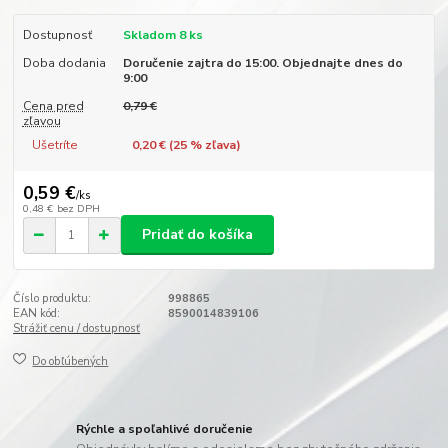
Dostupnosť
Skladom 8 ks
Doba dodania
Doručenie zajtra do 15:00. Objednajte dnes do
9:00
Cena pred
0,79 €
zľavou
Ušetríte
0,20 € (
25
% zľava)
0,59 €
/
ks
0,48 €
bez DPH
Pridať do košíka
Číslo produktu:
998865
EAN kód:
8590014839106
Strážiť cenu / dostupnosť
Do obľúbených
Rýchle a spoľahlivé doručenie