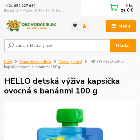
0
ks
+421 952 227 980
za
0 €
(Pondelok - Piatok, 9:00 - 17:00 hod.)
Menu
Hľadať
Úvod
Starostlivosť o dieťa
Strava pre deti
HELLO detská výživa
kapsička ovocná s banánmi 100 g
HELLO detská výživa kapsička
ovocná s banánmi 100 g