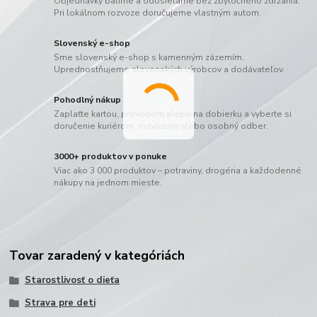
Objednávky balíme a odosielame bez zbytočného zdržania.
Pri lokálnom rozvoze doručujeme vlastným autom.
Slovenský e-shop
Sme slovenský e-shop s kamenným zázemím.
Uprednostňujeme slovenských výrobcov a dodávateľov.
Pohodlný nákup
Zaplaťte kartou, prevodom alebo na dobierku a vyberte si
doručenie kuriérom, rozvozom alebo osobný odber.
3000+ produktov v ponuke
Viac ako 3 000 produktov – potraviny, drogéria a každodenné
nákupy na jednom mieste.
Tovar zaradený v kategóriách
Starostlivosť o dieťa
Strava pre deti