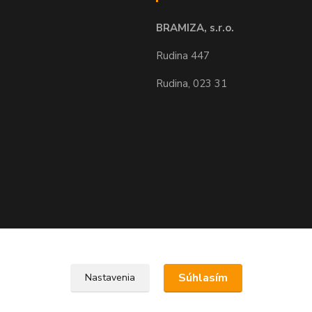
BRAMIZA, s.r.o.
Rudina 447
Rudina, 023 31
Upravit sběr cookies.
Súhlasím
Nastavenia