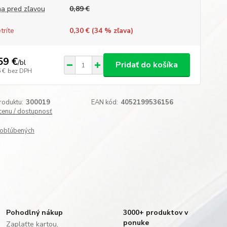
a pred zľavou
0,89 €
tríte
0,30 € (
34
% zľava)
59 €
/
bl
Pridať do košíka
 €
bez DPH
roduktu:
300019
EAN kód:
4052199536156
 cenu / dostupnosť
obľúbených
Pohodlný nákup
3000+ produktov v
ponuke
Zaplaťte kartou,