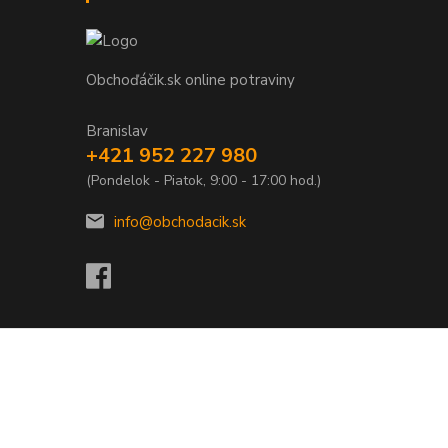
Obchoďáčik.sk online potraviny
Branislav
+421 952 227 980
(Pondelok - Piatok, 9:00 - 17:00 hod.)
info@obchodacik.sk