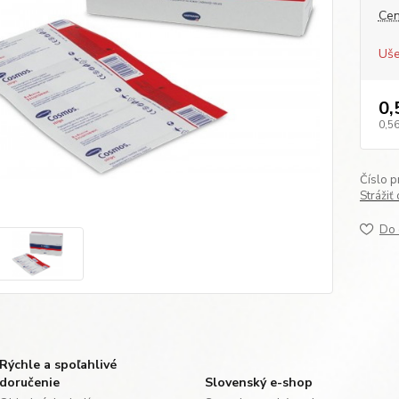
Cen
Uše
0,
0,56
Číslo p
Strážiť
Do 
Rýchle a spoľahlivé
doručenie
Slovenský e-shop