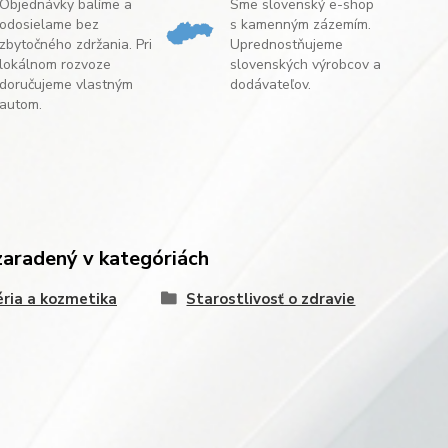
Objednávky balíme a
Sme slovenský e-shop
odosielame bez
s kamenným zázemím.
zbytočného zdržania. Pri
Uprednostňujeme
lokálnom rozvoze
slovenských výrobcov a
doručujeme vlastným
dodávateľov.
autom.
zaradený v kategóriách
ria a kozmetika
Starostlivosť o zdravie