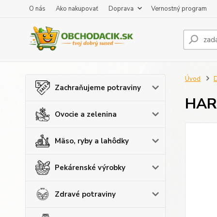
O nás
Ako nakupovať
Doprava
Vernostný program
Úvod
D
Zachraňujeme potraviny
HART
Ovocie a zelenina
Mäso, ryby a lahôdky
Pekárenské výrobky
Zdravé potraviny