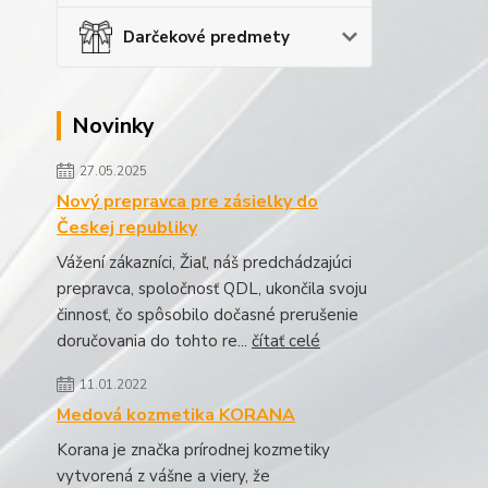
Darčekové predmety
Novinky
27.05.2025
Nový prepravca pre zásielky do
Českej republiky
Vážení zákazníci, Žiaľ, náš predchádzajúci
prepravca, spoločnosť QDL, ukončila svoju
činnosť, čo spôsobilo dočasné prerušenie
doručovania do tohto re...
čítať celé
11.01.2022
Medová kozmetika KORANA
Korana je značka prírodnej kozmetiky
vytvorená z vášne a viery, že