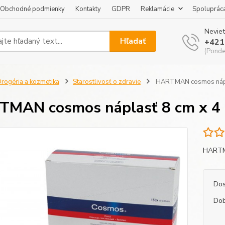
Obchodné podmienky
Kontakty
GDPR
Reklamácie
Spoluprác
Neviet
Hľadať
+421
(Pondel
rogéria a kozmetika
Starostlivosť o zdravie
HARTMAN cosmos náplas
MAN cosmos náplasť 8 cm x 4 c
HARTMA
Dos
Dob