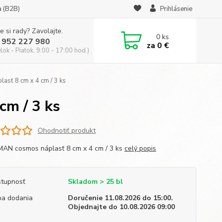
a (B2B)
Prihlásenie
e si rady? Zavolajte.
0
ks
 952 227 980
za
0 €
ok - Piatok, 9:00 - 17:00 hod.)
ť 8 cm x 4 cm / 3 ks
m / 3 ks
Ohodnotiť produkt
N cosmos náplasť 8 cm x 4 cm / 3 ks
celý popis
tupnosť
Skladom > 25 bl
a dodania
Doručenie 11.08.2026 do 15:00.
Objednajte do 10.08.2026 09:00