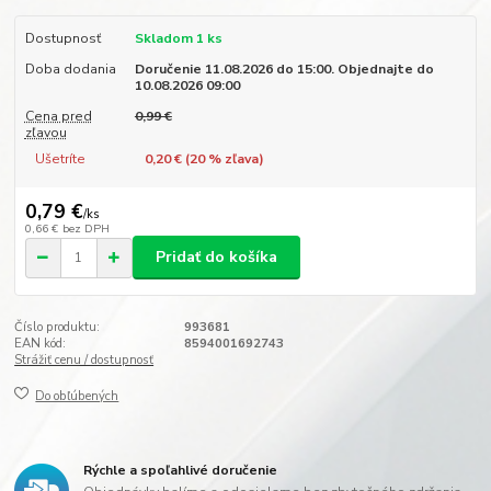
Dostupnosť
Skladom 1 ks
Doba dodania
Doručenie 11.08.2026 do 15:00. Objednajte do
10.08.2026 09:00
Cena pred
0,99 €
zľavou
Ušetríte
0,20 € (
20
% zľava)
0,79 €
/
ks
0,66 €
bez DPH
Pridať do košíka
Číslo produktu:
993681
EAN kód:
8594001692743
Strážiť cenu / dostupnosť
Do obľúbených
Rýchle a spoľahlivé doručenie