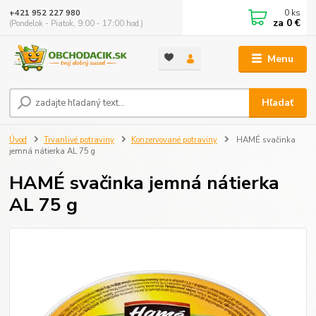
0
ks
+421 952 227 980
za
0 €
(Pondelok - Piatok, 9:00 - 17:00 hod.)
Menu
Hľadať
Úvod
Trvanlivé potraviny
Konzervované potraviny
HAMÉ svačinka
jemná nátierka AL 75 g
HAMÉ svačinka jemná nátierka
AL 75 g