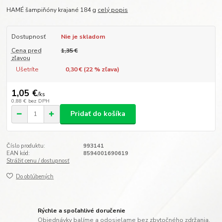
HAMÉ šampiňóny krajané 184 g
celý popis
Dostupnosť
Nie je skladom
Cena pred
1,35 €
zľavou
Ušetríte
0,30 € (
22
% zľava)
1,05 €
/
ks
0,88 €
bez DPH
Pridať do košíka
Číslo produktu:
993141
EAN kód:
8594001690619
Strážiť cenu / dostupnosť
Do obľúbených
Rýchle a spoľahlivé doručenie
Objednávky balíme a odosielame bez zbytočného zdržania.