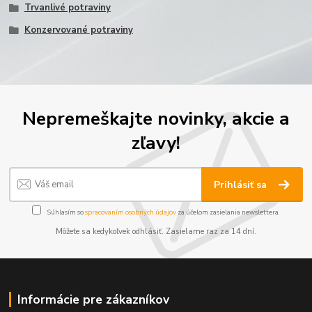
Trvanlivé potraviny
Konzervované potraviny
Nepremeškajte novinky, akcie a
zľavy!
Prihlásiť sa
Súhlasím so
spracovaním osobných údajov
za účelom zasielania newslettera.
Môžete sa kedykoľvek odhlásiť. Zasielame raz za 14 dní.
Informácie pre zákazníkov