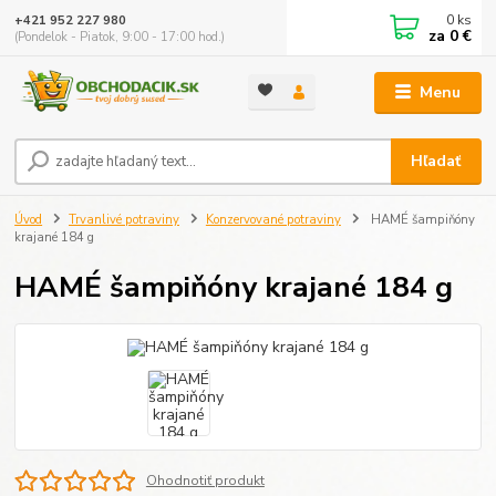
0
ks
+421 952 227 980
za
0 €
(Pondelok - Piatok, 9:00 - 17:00 hod.)
Menu
Hľadať
Úvod
Trvanlivé potraviny
Konzervované potraviny
HAMÉ šampiňóny
krajané 184 g
HAMÉ šampiňóny krajané 184 g
Ohodnotiť produkt