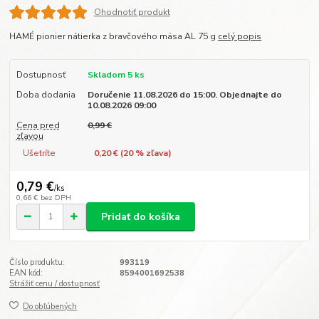
Ohodnotiť produkt
HAMÉ pionier nátierka z bravčového mäsa AL 75 g
celý popis
Dostupnosť
Skladom 5 ks
Doba dodania
Doručenie 11.08.2026 do 15:00. Objednajte do
10.08.2026 09:00
Cena pred
0,99 €
zľavou
Ušetríte
0,20 € (
20
% zľava)
0,79 €
/
ks
0,66 €
bez DPH
Pridať do košíka
Číslo produktu:
993119
EAN kód:
8594001692538
Strážiť cenu / dostupnosť
Do obľúbených