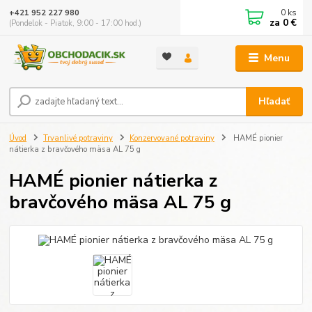
0
ks
+421 952 227 980
za
0 €
(Pondelok - Piatok, 9:00 - 17:00 hod.)
Menu
Hľadať
Úvod
Trvanlivé potraviny
Konzervované potraviny
HAMÉ pionier
nátierka z bravčového mäsa AL 75 g
HAMÉ pionier nátierka z
bravčového mäsa AL 75 g