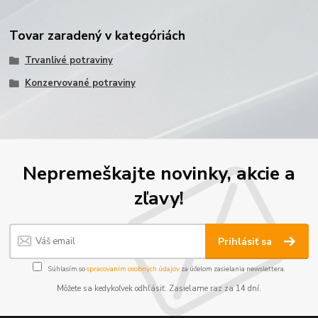
Tovar zaradený v kategóriách
Trvanlivé potraviny
Konzervované potraviny
Nepremeškajte novinky, akcie a
zľavy!
Prihlásiť sa
Súhlasím so
spracovaním osobných údajov
za účelom zasielania newslettera.
Môžete sa kedykoľvek odhlásiť. Zasielame raz za 14 dní.