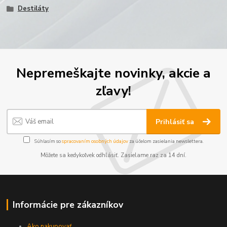
Destiláty
Nepremeškajte novinky, akcie a
zľavy!
Prihlásiť sa
Súhlasím so
spracovaním osobných údajov
za účelom zasielania newslettera.
Môžete sa kedykoľvek odhlásiť. Zasielame raz za 14 dní.
Informácie pre zákazníkov
Ako nakupovať