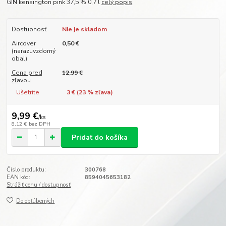
GIN kensington pink 37,5 % 0,7 l
celý popis
Dostupnosť
Nie je skladom
Aircover
0,50 €
(narazuvzdorný
obal)
Cena pred
12,99 €
zľavou
Ušetríte
3 € (
23
% zľava)
9,99 €
/
ks
8,12 €
bez DPH
Pridať do košíka
Číslo produktu:
300768
EAN kód:
8594045653182
Strážiť cenu / dostupnosť
Do obľúbených