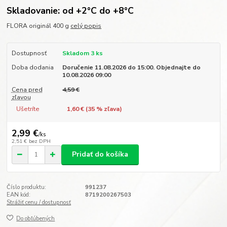
Skladovanie: od +2°C do +8°C
FLORA originál 400 g
celý popis
Dostupnosť
Skladom 3 ks
Doba dodania
Doručenie 11.08.2026 do 15:00. Objednajte do
10.08.2026 09:00
Cena pred
4,59 €
zľavou
Ušetríte
1,60 € (
35
% zľava)
2,99 €
/
ks
2,51 €
bez DPH
Pridať do košíka
Číslo produktu:
991237
EAN kód:
8719200267503
Strážiť cenu / dostupnosť
Do obľúbených