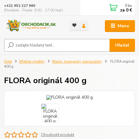
0
ks
+421 952 227 980
za
0 €
(Pondelok - Piatok, 9:00 - 17:00 hod.)
Menu
Hľadať
Úvod
Mliečne výrobky
Maslo, margaríny, pomazánky
FLORA originál
400 g
FLORA originál 400 g
Ohodnotiť produkt