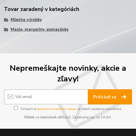
Tovar zaradený v kategóriách
Mliečne výrobky
Maslo, margaríny, pomazánky
Nepremeškajte novinky, akcie a
zľavy!
Prihlásiť sa
Súhlasím so
spracovaním osobných údajov
za účelom zasielania newslettera.
Môžete sa kedykoľvek odhlásiť. Zasielame raz za 14 dní.