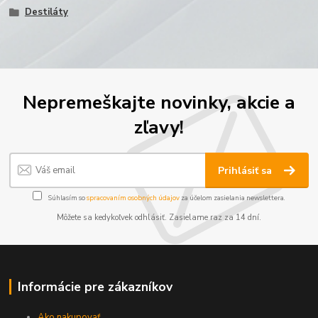
Destiláty
Nepremeškajte novinky, akcie a
zľavy!
Prihlásiť sa
Súhlasím so
spracovaním osobných údajov
za účelom zasielania newslettera.
Môžete sa kedykoľvek odhlásiť. Zasielame raz za 14 dní.
Informácie pre zákazníkov
Ako nakupovať