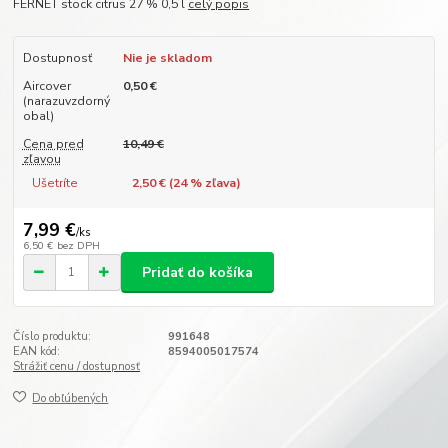
FERNET stock citrus 27 % 0,5 l
celý popis
Dostupnosť
Nie je skladom
Aircover
0,50 €
(narazuvzdorný
obal)
Cena pred
10,49 €
zľavou
Ušetríte
2,50 € (
24
% zľava)
7,99 €
/
ks
6,50 €
bez DPH
Pridať do košíka
Číslo produktu:
991648
EAN kód:
8594005017574
Strážiť cenu / dostupnosť
Do obľúbených