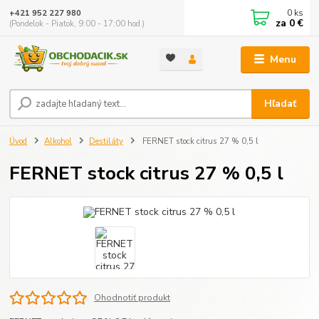
0
ks
+421 952 227 980
za
0 €
(Pondelok - Piatok, 9:00 - 17:00 hod.)
Menu
Hľadať
Úvod
Alkohol
Destiláty
FERNET stock citrus 27 % 0,5 l
FERNET stock citrus 27 % 0,5 l
Ohodnotiť produkt