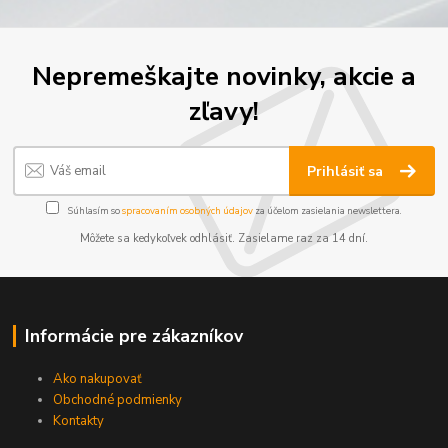
Nepremeškajte novinky, akcie a
zľavy!
Prihlásiť sa
Súhlasím so
spracovaním osobných údajov
za účelom zasielania newslettera.
Môžete sa kedykoľvek odhlásiť. Zasielame raz za 14 dní.
Informácie pre zákazníkov
Ako nakupovať
Obchodné podmienky
Kontakty