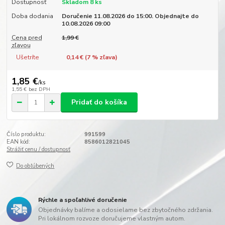
Dostupnosť
Skladom 8 ks
Doba dodania
Doručenie 11.08.2026 do 15:00. Objednajte do
10.08.2026 09:00
Cena pred
1,99 €
zľavou
Ušetríte
0,14 € (
7
% zľava)
1,85 €
/
ks
1,55 €
bez DPH
Pridať do košíka
Číslo produktu:
991599
EAN kód:
8586012821045
Strážiť cenu / dostupnosť
Do obľúbených
Rýchle a spoľahlivé doručenie
Objednávky balíme a odosielame bez zbytočného zdržania.
Pri lokálnom rozvoze doručujeme vlastným autom.