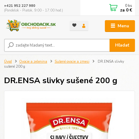
0
ks
+421 952 227 980
za
0 €
(Pondelok - Piatok, 9:00 - 17:00 hod.)
Menu
Hľadať
Úvod
Ovocie a zelenina
Sušené ovocie a zmesi
DR.ENSA slivky
sušené 200 g
DR.ENSA slivky sušené 200 g