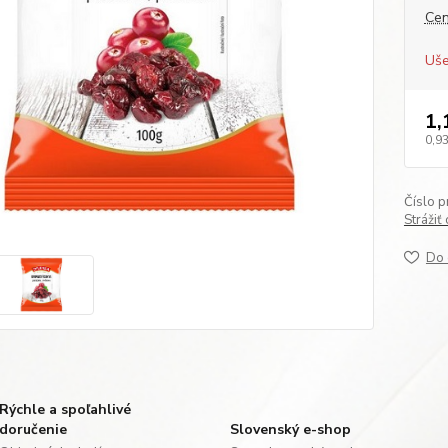
Cen
Uše
1,
0,93
Číslo p
Strážiť
Do 
Rýchle a spoľahlivé
doručenie
Slovenský e-shop