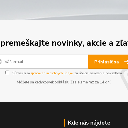
premeškajte novinky, akcie a zľa
Prihlásiť sa
Súhlasím so
spracovaním osobných údajov
za účelom zasielania newslettera.
Môžete sa kedykoľvek odhlásiť. Zasielame raz za 14 dní.
Kde nás nájdete