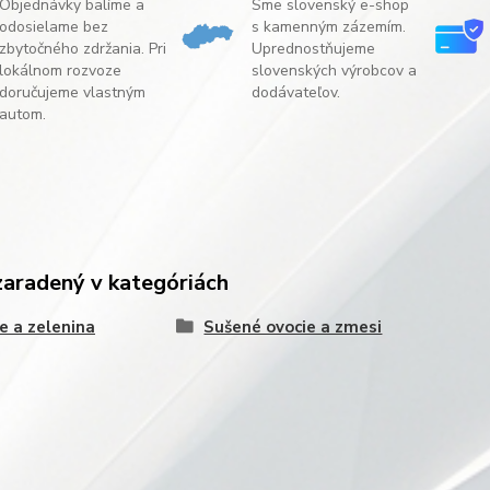
Objednávky balíme a
Sme slovenský e-shop
odosielame bez
s kamenným zázemím.
zbytočného zdržania. Pri
Uprednostňujeme
lokálnom rozvoze
slovenských výrobcov a
doručujeme vlastným
dodávateľov.
autom.
zaradený v kategóriách
e a zelenina
Sušené ovocie a zmesi