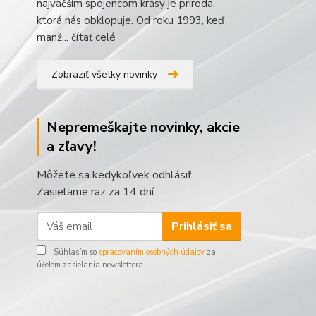
najväčším spojencom krásy je príroda,
ktorá nás obklopuje. Od roku 1993, keď
manž...
čítať celé
Zobraziť všetky novinky
Nepremeškajte novinky, akcie
a zľavy!
Môžete sa kedykoľvek odhlásiť.
Zasielame raz za 14 dní.
Prihlásiť sa
Súhlasím so
spracovaním osobných údajov
za
účelom zasielania newslettera.