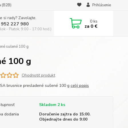
a (B2B)
Prihlásenie
e si rady? Zavolajte.
0
ks
 952 227 980
za
0 €
ok - Piatok, 9:00 - 17:00 hod.)
ené sušené 100 g
né 100 g
Ohodnotiť produkt
SA brusnice presladené sušené 100 g
celý popis
tupnosť
Skladom 2 ks
a dodania
Doručenie zajtra do 15:00.
Objednajte dnes do 9:00