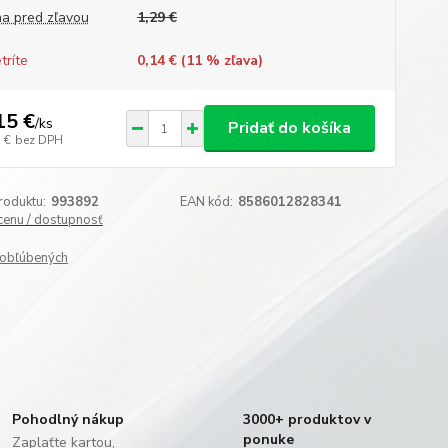
a pred zľavou
1,29 €
tríte
0,14 € (
11
% zľava)
15 €
/
ks
Pridať do košíka
 €
bez DPH
roduktu:
993892
EAN kód:
8586012828341
 cenu / dostupnosť
obľúbených
Pohodlný nákup
3000+ produktov v
ponuke
Zaplaťte kartou,