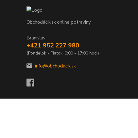
Obchoďáčik.sk online potraviny
Branislav
+421 952 227 980
(Pondelok - Piatok, 9:00 - 17:00 hod.)
info@obchodacik.sk