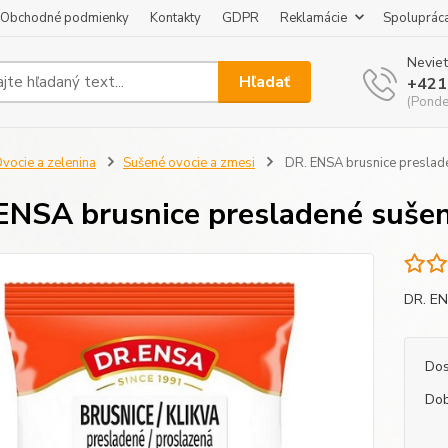
Obchodné podmienky
Kontakty
GDPR
Reklamácie
Spoluprác
Neviet
Hľadať
+421
(Pondel
vocie a zelenina
Sušené ovocie a zmesi
DR. ENSA brusnice preslad
ENSA brusnice presladené suše
DR. EN
Dos
Dob