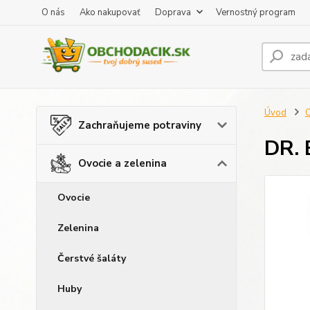
O nás
Ako nakupovať
Doprava
Vernostný program
Úvod
O
Zachraňujeme potraviny
DR. 
Ovocie a zelenina
Ovocie
Zelenina
Čerstvé šaláty
Huby