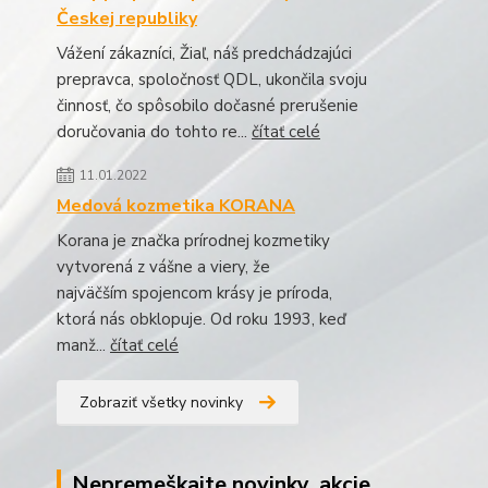
Českej republiky
Vážení zákazníci, Žiaľ, náš predchádzajúci
prepravca, spoločnosť QDL, ukončila svoju
činnosť, čo spôsobilo dočasné prerušenie
doručovania do tohto re...
čítať celé
11.01.2022
Medová kozmetika KORANA
Korana je značka prírodnej kozmetiky
vytvorená z vášne a viery, že
najväčším spojencom krásy je príroda,
ktorá nás obklopuje. Od roku 1993, keď
manž...
čítať celé
Zobraziť všetky novinky
Nepremeškajte novinky, akcie