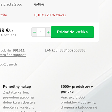
a pred zľavou
0,49 €
tríte
0,10 € (
20
% zľava)
39 €
/
ks
Pridať do košíka
 €
bez DPH
roduktu:
991511
EAN kód:
8584002008865
 cenu / dostupnosť
obľúbených
Pohodlný nákup
3000+ produktov v
ponuke
Zaplaťte kartou,
prevodom alebo na
Viac ako 3 000
dobierku a vyberte si
produktov – potraviny,
doručenie kuriérom,
drogéria a každodenné