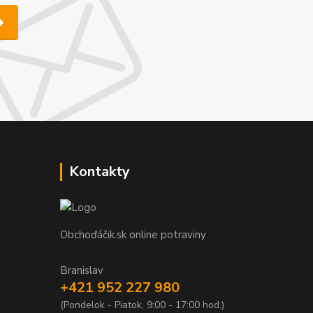
Kontakty
Obchoďáčik.sk online potraviny
Branislav
+421 952 227 980
(Pondelok - Piatok, 9:00 - 17:00 hod.)