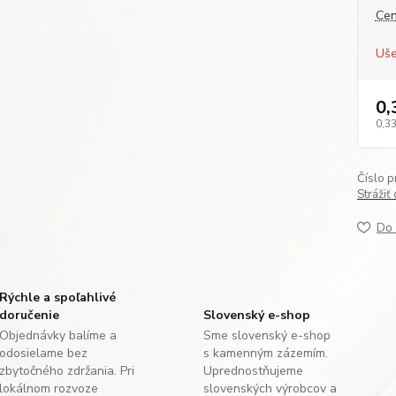
Cen
Uše
0,
0,33
Číslo p
Strážiť
Do 
Rýchle a spoľahlivé
doručenie
Slovenský e-shop
Objednávky balíme a
Sme slovenský e-shop
odosielame bez
s kamenným zázemím.
zbytočného zdržania. Pri
Uprednostňujeme
lokálnom rozvoze
slovenských výrobcov a