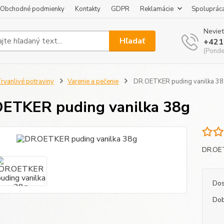
Obchodné podmienky
Kontakty
GDPR
Reklamácie
Spoluprác
Neviet
Hľadať
+421
(Pondel
rvanlivé potraviny
Varenie a pečenie
DR.OETKER puding vanilka 3
ETKER puding vanilka 38g
DR.OET
Dos
Dob