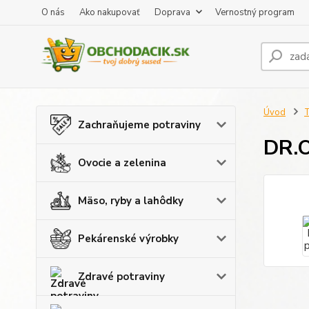
O nás
Ako nakupovať
Doprava
Vernostný program
Úvod
T
Zachraňujeme potraviny
DR.O
Ovocie a zelenina
Mäso, ryby a lahôdky
Pekárenské výrobky
Zdravé potraviny