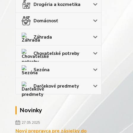
Drogéria a kozmetika
Domácnosť
Záhrada
Chovateľské potreby
Sezóna
Darčekové predmety
Novinky
27.05.2025
Nový prepravca pre zásielky do