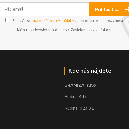
Prihlásiť sa
Súhlasím so
spracovaním osobných údajov
za účelom zasielania newslettera.
Môžete sa kedykoľvek odhlásiť. Zasielame raz za 14 dní.
Kde nás nájdete
BRAMIZA, s.r.o.
Rudina 447
Rudina, 023 31