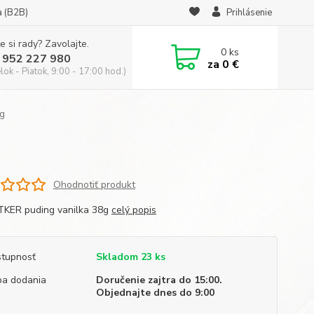
a (B2B)
Prihlásenie
e si rady? Zavolajte.
0
ks
 952 227 980
za
0 €
ok - Piatok, 9:00 - 17:00 hod.)
8g
Ohodnotiť produkt
KER puding vanilka 38g
celý popis
tupnosť
Skladom 23 ks
a dodania
Doručenie zajtra do 15:00.
Objednajte dnes do 9:00