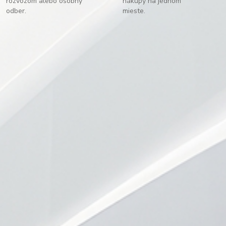
rozvozom alebo osobný
nákupy na jednom
odber.
mieste.