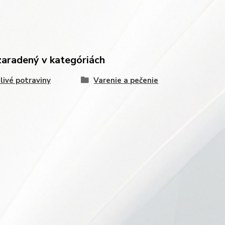
zaradený v kategóriách
livé potraviny
Varenie a pečenie