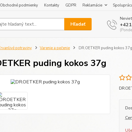
Obchodné podmienky
Kontakty
GDPR
Reklamácie
Spoluprác
Neviet
Hľadať
+421
(Pondel
rvanlivé potraviny
Varenie a pečenie
DR.OETKER puding kokos 37
ETKER puding kokos 37g
DR.OE
Dos
Cen
Uše