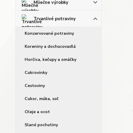
Mliečne výrobky
Trvanlivé potraviny
Konzervované potraviny
Koreniny a dochucovadlá
Horčica, kečupy a omáčky
Cukrovinky
Cestoviny
Cukor, múka, soľ
Oleje a ocot
Slané pochutiny