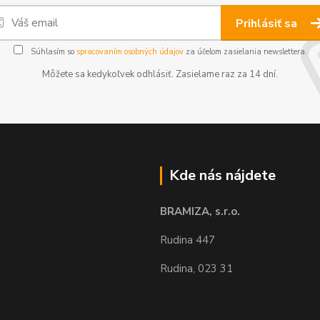
Prihlásiť sa
Súhlasím so
spracovaním osobných údajov
za účelom zasielania newslettera.
Môžete sa kedykoľvek odhlásiť. Zasielame raz za 14 dní.
Kde nás nájdete
BRAMIZA, s.r.o.
Rudina 447
Rudina, 023 31