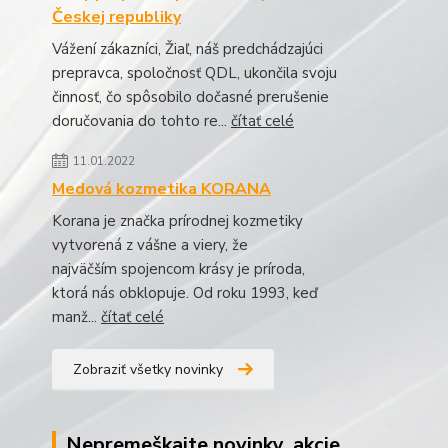
Českej republiky
Vážení zákazníci, Žiaľ, náš predchádzajúci
prepravca, spoločnosť QDL, ukončila svoju
činnosť, čo spôsobilo dočasné prerušenie
doručovania do tohto re...
čítať celé
11.01.2022
Medová kozmetika KORANA
Korana je značka prírodnej kozmetiky
vytvorená z vášne a viery, že
najväčším spojencom krásy je príroda,
ktorá nás obklopuje. Od roku 1993, keď
manž...
čítať celé
Zobraziť všetky novinky
Nepremeškajte novinky, akcie