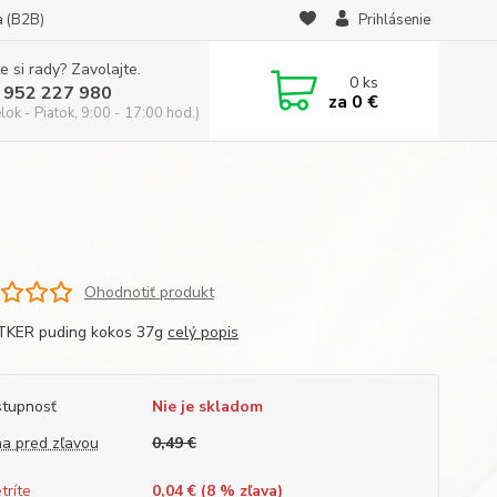
a (B2B)
Prihlásenie
e si rady? Zavolajte.
0
ks
 952 227 980
za
0 €
ok - Piatok, 9:00 - 17:00 hod.)
g
Ohodnotiť produkt
TKER puding kokos 37g
celý popis
tupnosť
Nie je skladom
a pred zľavou
0,49 €
tríte
0,04 € (
8
% zľava)