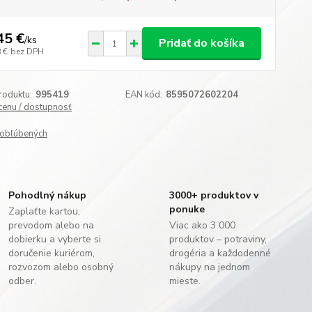
45 €
/
ks
Pridať do košíka
 €
bez DPH
roduktu:
995419
EAN kód:
8595072602204
 cenu / dostupnosť
obľúbených
Pohodlný nákup
3000+ produktov v
ponuke
Zaplaťte kartou,
prevodom alebo na
Viac ako 3 000
dobierku a vyberte si
produktov – potraviny,
doručenie kuriérom,
drogéria a každodenné
rozvozom alebo osobný
nákupy na jednom
odber.
mieste.