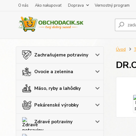
O nás
Ako nakupovať
Doprava
Vernostný program
Úvod
T
Zachraňujeme potraviny
DR.O
Ovocie a zelenina
Mäso, ryby a lahôdky
Pekárenské výrobky
Zdravé potraviny