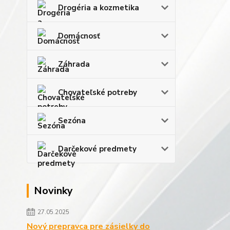
Drogéria a kozmetika
Domácnosť
Záhrada
Chovateľské potreby
Sezóna
Darčekové predmety
Novinky
27.05.2025
Nový prepravca pre zásielky do