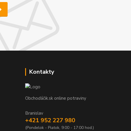
Kontakty
Obchoďáčik.sk online potraviny
Branislav
+421 952 227 980
(Pondelok - Piatok, 9:00 - 17:00 hod.)