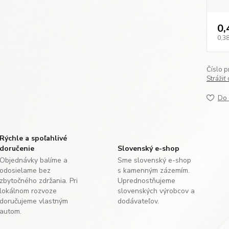
0,
0,38
Číslo p
Strážiť
Do 
Rýchle a spoľahlivé
doručenie
Slovenský e-shop
Objednávky balíme a
Sme slovenský e-shop
odosielame bez
s kamenným zázemím.
zbytočného zdržania. Pri
Uprednostňujeme
lokálnom rozvoze
slovenských výrobcov a
doručujeme vlastným
dodávateľov.
autom.