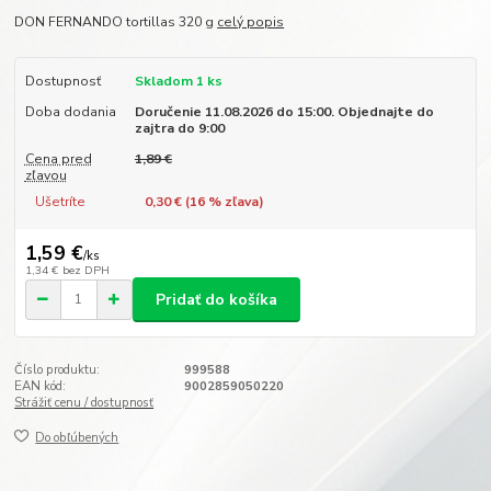
DON FERNANDO tortillas 320 g
celý popis
Dostupnosť
Skladom 1 ks
Doba dodania
Doručenie 11.08.2026 do 15:00. Objednajte do
zajtra do 9:00
Cena pred
1,89 €
zľavou
Ušetríte
0,30 € (
16
% zľava)
1,59 €
/
ks
1,34 €
bez DPH
Pridať do košíka
Číslo produktu:
999588
EAN kód:
9002859050220
Strážiť cenu / dostupnosť
Do obľúbených