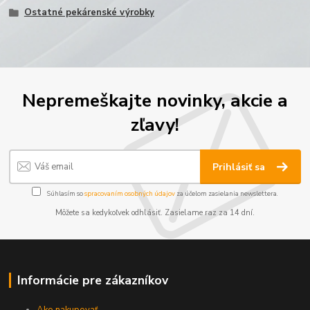
Ostatné pekárenské výrobky
Nepremeškajte novinky, akcie a
zľavy!
Prihlásiť sa
Súhlasím so
spracovaním osobných údajov
za účelom zasielania newslettera.
Môžete sa kedykoľvek odhlásiť. Zasielame raz za 14 dní.
Informácie pre zákazníkov