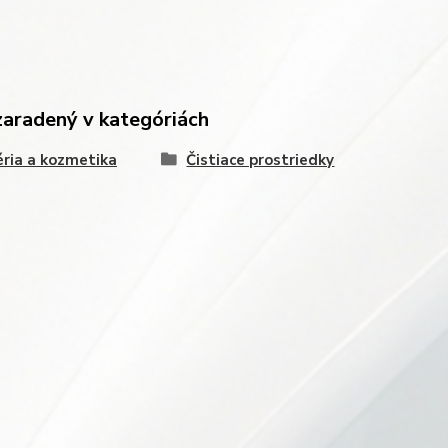
zaradený v kategóriách
ria a kozmetika
Čistiace prostriedky