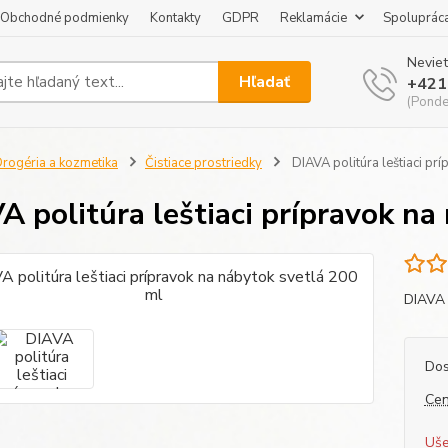
Obchodné podmienky
Kontakty
GDPR
Reklamácie
Spoluprác
Neviet
Hľadať
+421
(Pondel
rogéria a kozmetika
Čistiace prostriedky
DIAVA politúra leštiaci pr
A politúra leštiaci prípravok na
DIAVA 
Dos
Cen
Uše