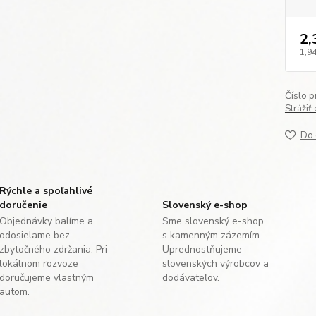
2,
1,94
Číslo p
Strážiť
Do 
Rýchle a spoľahlivé
doručenie
Slovenský e-shop
Objednávky balíme a
Sme slovenský e-shop
odosielame bez
s kamenným zázemím.
zbytočného zdržania. Pri
Uprednostňujeme
lokálnom rozvoze
slovenských výrobcov a
doručujeme vlastným
dodávateľov.
autom.