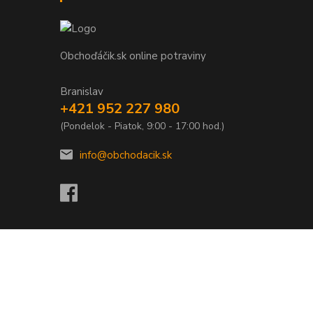
Obchoďáčik.sk online potraviny
Branislav
+421 952 227 980
(Pondelok - Piatok, 9:00 - 17:00 hod.)
info@obchodacik.sk