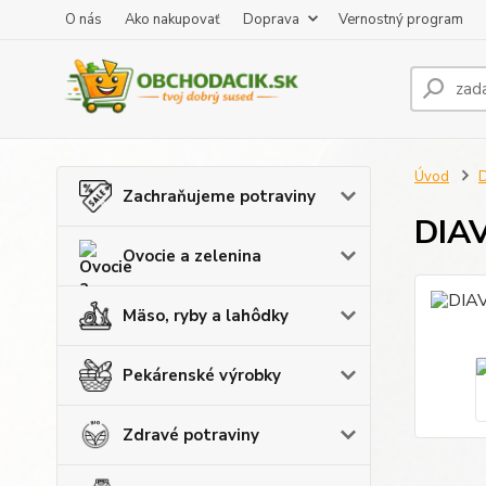
O nás
Ako nakupovať
Doprava
Vernostný program
Úvod
D
Zachraňujeme potraviny
DIAV
Ovocie a zelenina
Mäso, ryby a lahôdky
Pekárenské výrobky
Zdravé potraviny