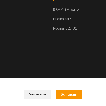
BRAMIZA, s.r.o.
Rudina 447
Rudina, 023 31
Upravit sběr cookies.
Súhlasím
Nastavenia