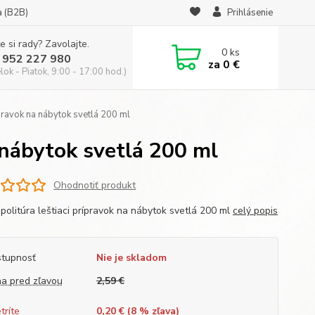
a (B2B)
Prihlásenie
e si rady? Zavolajte.
0
ks
 952 227 980
za
0 €
ok - Piatok, 9:00 - 17:00 hod.)
ípravok na nábytok svetlá 200 ml
 nábytok svetlá 200 ml
Ohodnotiť produkt
politúra leštiaci prípravok na nábytok svetlá 200 ml
celý popis
tupnosť
Nie je skladom
a pred zľavou
2,59 €
tríte
0,20 € (
8
% zľava)