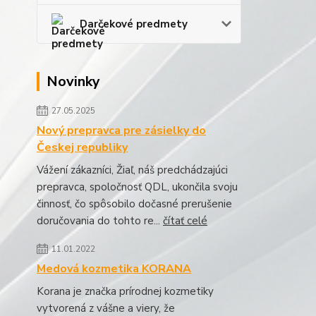
Darčekové predmety
Novinky
27.05.2025
Nový prepravca pre zásielky do
Českej republiky
Vážení zákazníci, Žiaľ, náš predchádzajúci
prepravca, spoločnosť QDL, ukončila svoju
činnosť, čo spôsobilo dočasné prerušenie
doručovania do tohto re...
čítať celé
11.01.2022
Medová kozmetika KORANA
Korana je značka prírodnej kozmetiky
vytvorená z vášne a viery, že