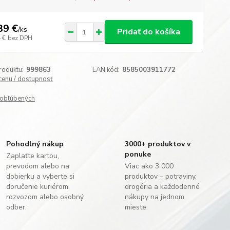
39 €
/
ks
Pridať do košíka
 €
bez DPH
roduktu:
999863
EAN kód:
8585003911772
 cenu / dostupnosť
obľúbených
Pohodlný nákup
3000+ produktov v
ponuke
Zaplaťte kartou,
prevodom alebo na
Viac ako 3 000
dobierku a vyberte si
produktov – potraviny,
doručenie kuriérom,
drogéria a každodenné
rozvozom alebo osobný
nákupy na jednom
odber.
mieste.