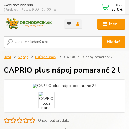
0
ks
+421 952 227 980
za
0 €
(Pondelok - Piatok, 9:00 - 17:00 hod.)
Menu
Hľadať
Úvod
Nápoje
Džúsy a šťavy
CAPRIO plus nápoj pomaranč 2 l
CAPRIO plus nápoj pomaranč 2 l
Ohodnotiť produkt