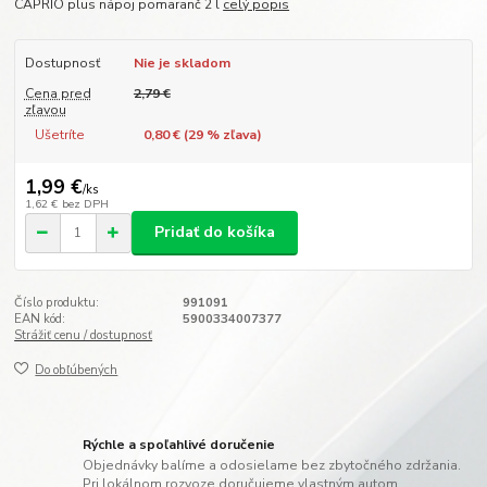
CAPRIO plus nápoj pomaranč 2 l
celý popis
Dostupnosť
Nie je skladom
Cena pred
2,79 €
zľavou
Ušetríte
0,80 € (
29
% zľava)
1,99 €
/
ks
1,62 €
bez DPH
Pridať do košíka
Číslo produktu:
991091
EAN kód:
5900334007377
Strážiť cenu / dostupnosť
Do obľúbených
Rýchle a spoľahlivé doručenie
Objednávky balíme a odosielame bez zbytočného zdržania.
Pri lokálnom rozvoze doručujeme vlastným autom.