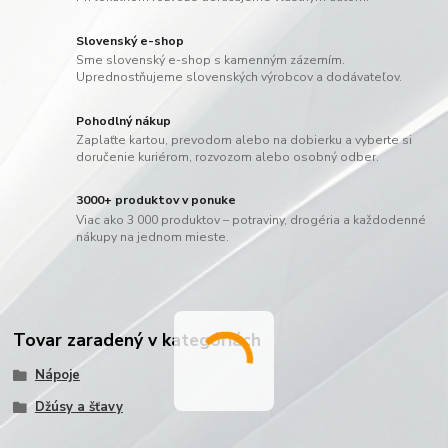
Slovenský e-shop
Sme slovenský e-shop s kamenným zázemím.
Uprednostňujeme slovenských výrobcov a dodávateľov.
Pohodlný nákup
Zaplaťte kartou, prevodom alebo na dobierku a vyberte si
doručenie kuriérom, rozvozom alebo osobný odber.
3000+ produktov v ponuke
Viac ako 3 000 produktov – potraviny, drogéria a každodenné
nákupy na jednom mieste.
Tovar zaradený v kategóriách
Nápoje
Džúsy a šťavy