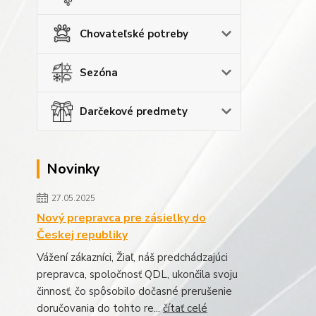
Chovateľské potreby
Sezóna
Darčekové predmety
Novinky
27.05.2025
Nový prepravca pre zásielky do
Českej republiky
Vážení zákazníci, Žiaľ, náš predchádzajúci
prepravca, spoločnosť QDL, ukončila svoju
činnosť, čo spôsobilo dočasné prerušenie
doručovania do tohto re...
čítať celé