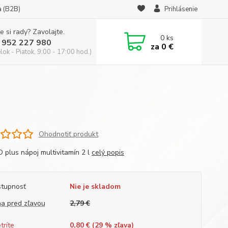
a (B2B)
Prihlásenie
e si rady? Zavolajte.
0
ks
 952 227 980
za
0 €
ok - Piatok, 9:00 - 17:00 hod.)
Ohodnotiť produkt
 plus nápoj multivitamín 2 l
celý popis
tupnosť
Nie je skladom
a pred zľavou
2,79 €
tríte
0,80 € (
29
% zľava)