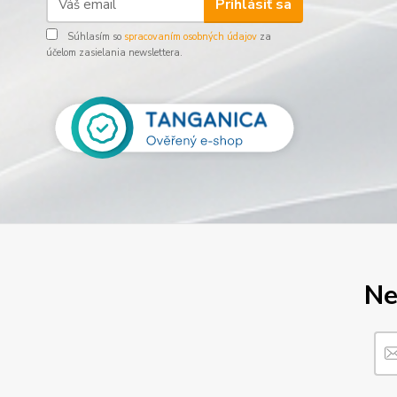
Prihlásiť sa
Súhlasím so
spracovaním osobných údajov
za
účelom zasielania newslettera.
Ne