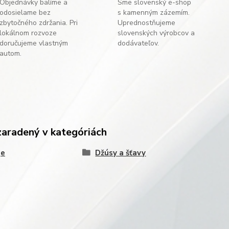
Objednávky balíme a
Sme slovenský e-shop
odosielame bez
s kamenným zázemím.
zbytočného zdržania. Pri
Uprednostňujeme
lokálnom rozvoze
slovenských výrobcov a
doručujeme vlastným
dodávateľov.
autom.
zaradený v kategóriách
je
Džúsy a šťavy