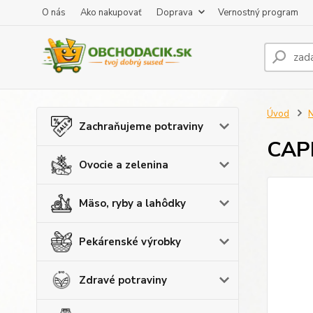
O nás
Ako nakupovať
Doprava
Vernostný program
Úvod
N
Zachraňujeme potraviny
CAPR
Ovocie a zelenina
Mäso, ryby a lahôdky
Pekárenské výrobky
Zdravé potraviny