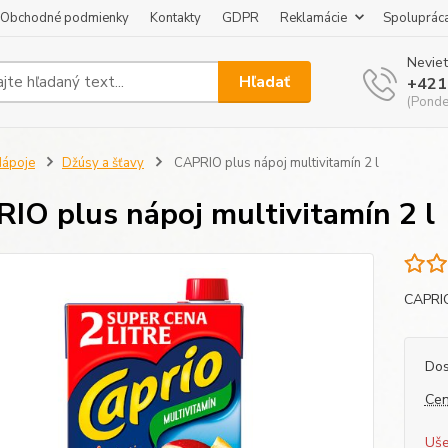
Obchodné podmienky
Kontakty
GDPR
Reklamácie
Spoluprác
Neviet
Hľadať
+421
(Pondel
ápoje
Džúsy a šťavy
CAPRIO plus nápoj multivitamín 2 l
IO plus nápoj multivitamín 2 l
CAPRIO
Dos
Cen
Uše