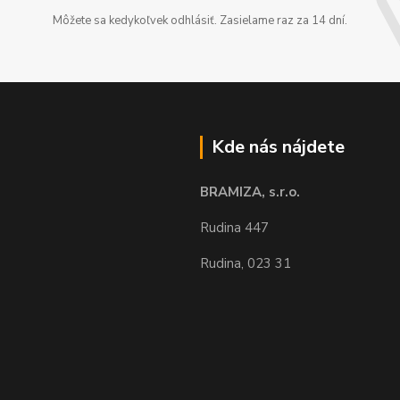
Môžete sa kedykoľvek odhlásiť. Zasielame raz za 14 dní.
Kde nás nájdete
BRAMIZA, s.r.o.
Rudina 447
Rudina, 023 31