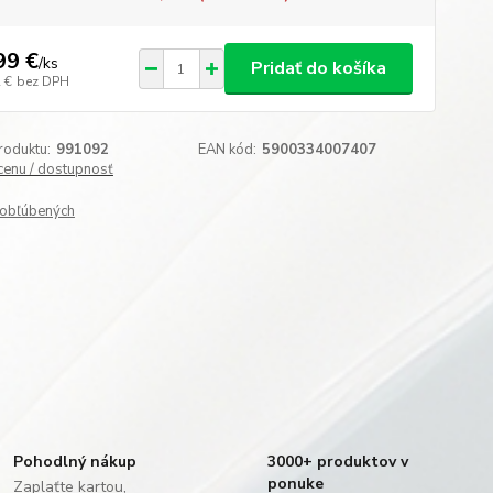
99 €
/
ks
Pridať do košíka
 €
bez DPH
roduktu:
991092
EAN kód:
5900334007407
 cenu / dostupnosť
obľúbených
Pohodlný nákup
3000+ produktov v
ponuke
Zaplaťte kartou,