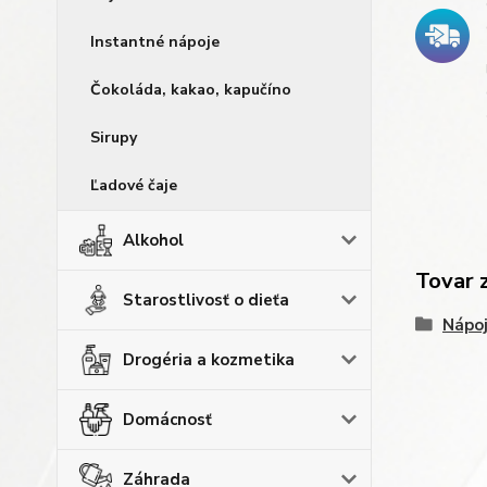
Instantné nápoje
Čokoláda, kakao, kapučíno
Sirupy
Ľadové čaje
Alkohol
Tovar 
Starostlivosť o dieťa
Nápo
Drogéria a kozmetika
Domácnosť
Záhrada