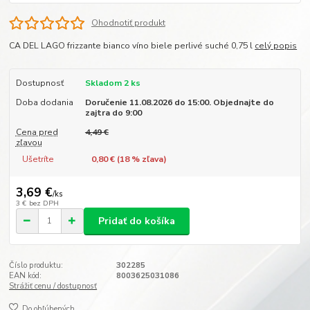
Ohodnotiť produkt
CA DEL LAGO frizzante bianco víno biele perlivé suché 0,75 l
celý popis
Dostupnosť
Skladom 2 ks
Doba dodania
Doručenie 11.08.2026 do 15:00. Objednajte do
zajtra do 9:00
Cena pred
4,49 €
zľavou
Ušetríte
0,80 € (
18
% zľava)
3,69 €
/
ks
3 €
bez DPH
Pridať do košíka
Číslo produktu:
302285
EAN kód:
8003625031086
Strážiť cenu / dostupnosť
Do obľúbených