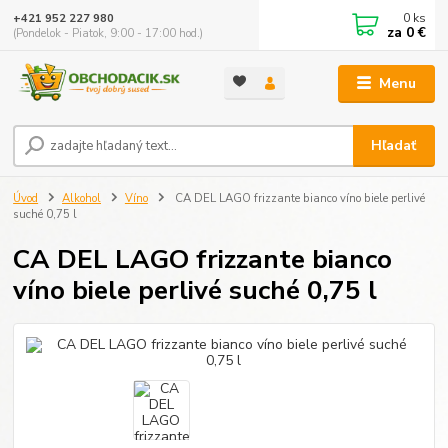
0
ks
+421 952 227 980
za
0 €
(Pondelok - Piatok, 9:00 - 17:00 hod.)
Menu
Hľadať
Úvod
Alkohol
Víno
CA DEL LAGO frizzante bianco víno biele perlivé
suché 0,75 l
CA DEL LAGO frizzante bianco
víno biele perlivé suché 0,75 l