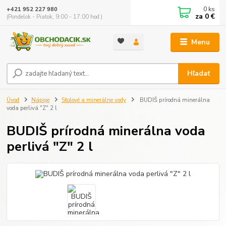
0
ks
+421 952 227 980
za
0 €
(Pondelok - Piatok, 9:00 - 17:00 hod.)
Menu
Hľadať
Úvod
Nápoje
Stolové a minerálne vody
BUDIŠ prírodná minerálna
voda perlivá "Z" 2 l
BUDIŠ prírodná minerálna voda
perlivá "Z" 2 l