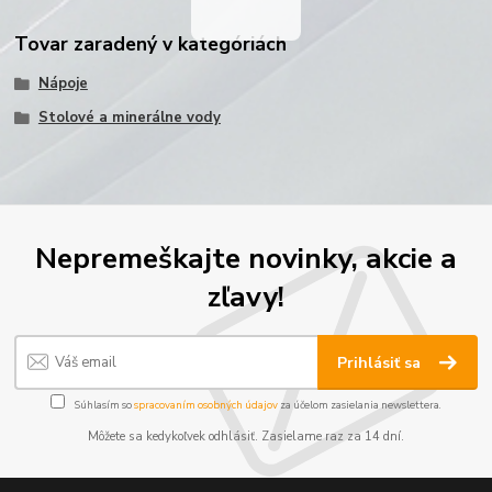
Tovar zaradený v kategóriách
Nápoje
Stolové a minerálne vody
Nepremeškajte novinky, akcie a
zľavy!
Prihlásiť sa
Súhlasím so
spracovaním osobných údajov
za účelom zasielania newslettera.
Môžete sa kedykoľvek odhlásiť. Zasielame raz za 14 dní.