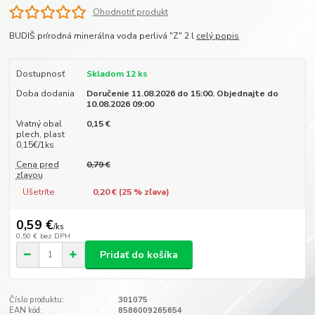
Ohodnotiť produkt
BUDIŠ prírodná minerálna voda perlivá "Z" 2 l
celý popis
Dostupnosť
Skladom 12 ks
Doba dodania
Doručenie 11.08.2026 do 15:00. Objednajte do
10.08.2026 09:00
Vratný obal
0,15 €
plech, plast
0,15€/1ks
Cena pred
0,79 €
zľavou
Ušetríte
0,20 € (
25
% zľava)
0,59 €
/
ks
0,50 €
bez DPH
Pridať do košíka
Číslo produktu:
301075
EAN kód:
8586009265654