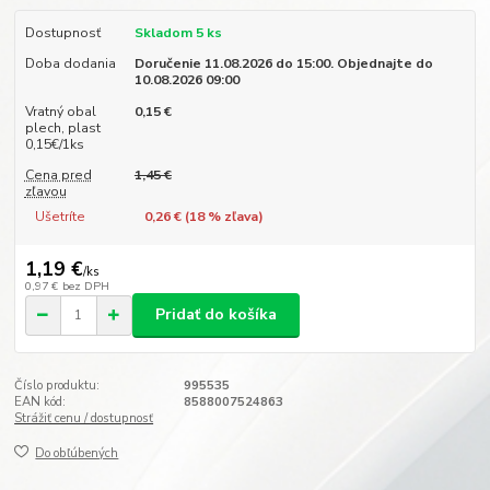
Dostupnosť
Skladom 5 ks
Doba dodania
Doručenie 11.08.2026 do 15:00. Objednajte do
10.08.2026 09:00
Vratný obal
0,15 €
plech, plast
0,15€/1ks
Cena pred
1,45 €
zľavou
Ušetríte
0,26 € (
18
% zľava)
1,19 €
/
ks
0,97 €
bez DPH
Pridať do košíka
Číslo produktu:
995535
EAN kód:
8588007524863
Strážiť cenu / dostupnosť
Do obľúbených