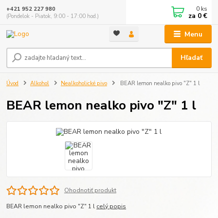
0
ks
+421 952 227 980
za
0 €
(Pondelok - Piatok, 9:00 - 17:00 hod.)
Menu
Hľadať
Úvod
Alkohol
Nealkoholické pivo
BEAR lemon nealko pivo "Z" 1 l
BEAR lemon nealko pivo "Z" 1 l
Ohodnotiť produkt
BEAR lemon nealko pivo "Z" 1 l
celý popis