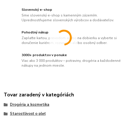
Slovenský e-shop
Sme slovenský e-shop s kamenným zázemím.
Uprednostňujeme slovenských výrobcov a dodávateľov.
Pohodlný nákup
Zaplaťte kartou, prevodom alebo na dobierku a vyberte si
doručenie kuriérom, rozvozom alebo osobný odber.
3000+ produktov v ponuke
Viac ako 3 000 produktov – potraviny, drogéria a každodenné
nákupy na jednom mieste.
Tovar zaradený v kategóriách
Drogéria a kozmetika
Starostlivosť o pleť