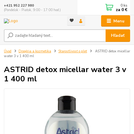
0
ks
+421 952 227 980
za
0 €
(Pondelok - Piatok, 9:00 - 17:00 hod.)
Menu
Hľadať
Úvod
Drogéria a kozmetika
Starostlivosť o pleť
ASTRID detox micellar
water 3 v 1 400 ml
ASTRID detox micellar water 3 v
1 400 ml