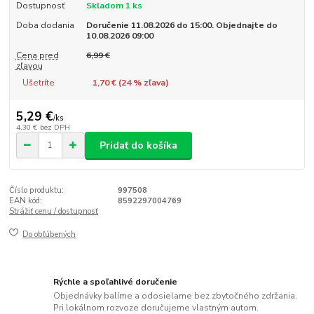
Dostupnosť
Skladom 1 ks
Doba dodania
Doručenie 11.08.2026 do 15:00. Objednajte do
10.08.2026 09:00
Cena pred
6,99 €
zľavou
Ušetríte
1,70 € (
24
% zľava)
5,29 €
/
ks
4,30 €
bez DPH
Pridať do košíka
Číslo produktu:
997508
EAN kód:
8592297004769
Strážiť cenu / dostupnosť
Do obľúbených
Rýchle a spoľahlivé doručenie
Objednávky balíme a odosielame bez zbytočného zdržania.
Pri lokálnom rozvoze doručujeme vlastným autom.