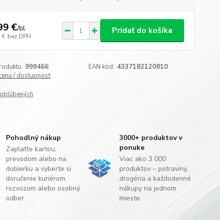
99 €
/
bl
Pridať do košíka
 €
bez DPH
roduktu:
999466
EAN kód:
4337182120810
 cenu / dostupnosť
obľúbených
Pohodlný nákup
3000+ produktov v
ponuke
Zaplaťte kartou,
prevodom alebo na
Viac ako 3 000
dobierku a vyberte si
produktov – potraviny,
doručenie kuriérom,
drogéria a každodenné
rozvozom alebo osobný
nákupy na jednom
odber.
mieste.