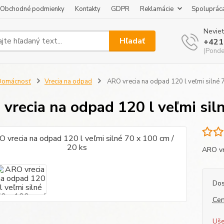
Obchodné podmienky
Kontakty
GDPR
Reklamácie
Spoluprác
Neviet
Hľadať
+421
(Pondel
Domácnosť
Vrecia na odpad
ARO vrecia na odpad 120 l veľmi silné 7
vrecia na odpad 120 l veľmi siln
ARO vr
Dos
Cen
Uše