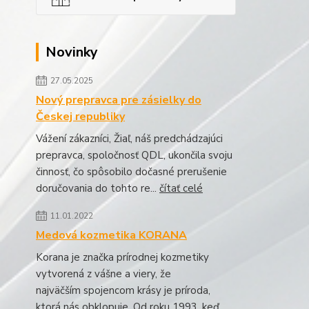
Novinky
27.05.2025
Nový prepravca pre zásielky do
Českej republiky
Vážení zákazníci, Žiaľ, náš predchádzajúci
prepravca, spoločnosť QDL, ukončila svoju
činnosť, čo spôsobilo dočasné prerušenie
doručovania do tohto re...
čítať celé
11.01.2022
Medová kozmetika KORANA
Korana je značka prírodnej kozmetiky
vytvorená z vášne a viery, že
najväčším spojencom krásy je príroda,
ktorá nás obklopuje. Od roku 1993, keď