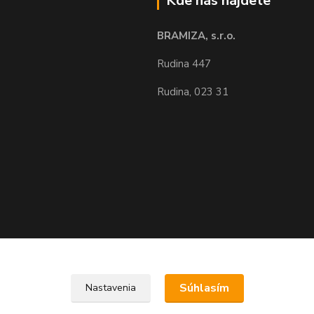
Kde nás nájdete
BRAMIZA, s.r.o.
Rudina 447
Rudina, 023 31
Upravit sběr cookies.
Súhlasím
Nastavenia