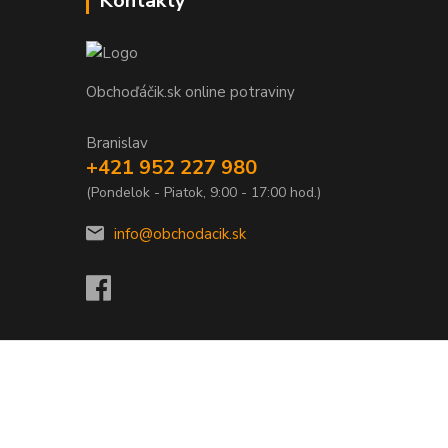
Kontakty
Obchoďáčik.sk online potraviny
Branislav
+421 952 227 980
(Pondelok - Piatok, 9:00 - 17:00 hod.)
info@obchodacik.sk