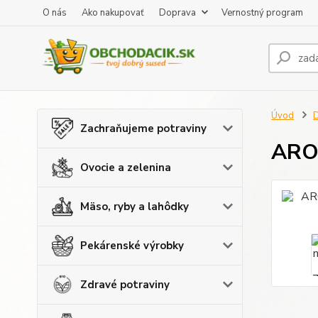
O nás
Ako nakupovať
Doprava
Vernostný program
Úvod
Zachraňujeme potraviny
ARO 
Ovocie a zelenina
Mäso, ryby a lahôdky
Pekárenské výrobky
Zdravé potraviny