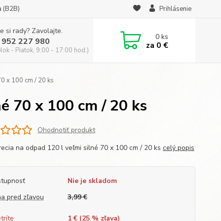
a (B2B)
Prihlásenie
e si rady? Zavolajte.
0
ks
 952 227 980
za
0 €
ok - Piatok, 9:00 - 17:00 hod.)
0 x 100 cm / 20 ks
é 70 x 100 cm / 20 ks
Ohodnotiť produkt
ecia na odpad 120 l veľmi silné 70 x 100 cm / 20 ks
celý popis
tupnosť
Nie je skladom
a pred zľavou
3,99 €
tríte
1 € (
25
% zľava)