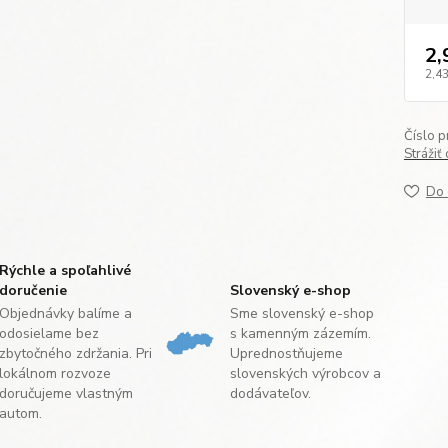
2,
2,43
Číslo p
Strážiť
Do 
Rýchle a spoľahlivé
doručenie
Slovenský e-shop
Objednávky balíme a
Sme slovenský e-shop
odosielame bez
s kamenným zázemím.
zbytočného zdržania. Pri
Uprednostňujeme
lokálnom rozvoze
slovenských výrobcov a
doručujeme vlastným
dodávateľov.
autom.