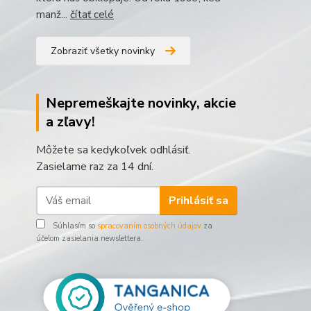
manž...
čítať celé
Zobraziť všetky novinky
Nepremeškajte novinky, akcie
a zľavy!
Môžete sa kedykoľvek odhlásiť.
Zasielame raz za 14 dní.
Prihlásiť sa
Súhlasím so
spracovaním osobných údajov
za
účelom zasielania newslettera.