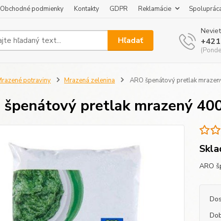
Obchodné podmienky
Kontakty
GDPR
Reklamácie
Spoluprác
Neviet
Hľadať
+421
(Pondel
razené potraviny
Mrazená zelenina
ARO špenátový pretlak mrazen
špenátový pretlak mrazený 400
Skla
ARO šp
Dos
Dob