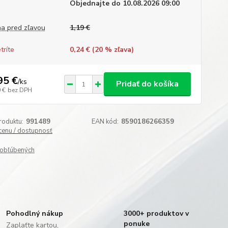
Objednajte do 10.08.2026 09:00
a pred zľavou
1,19 €
tríte
0,24 € (
20
% zľava)
95 €
/
ks
Pridať do košíka
 €
bez DPH
roduktu:
991489
EAN kód:
8590186266359
 cenu / dostupnosť
obľúbených
Pohodlný nákup
3000+ produktov v
ponuke
Zaplaťte kartou,