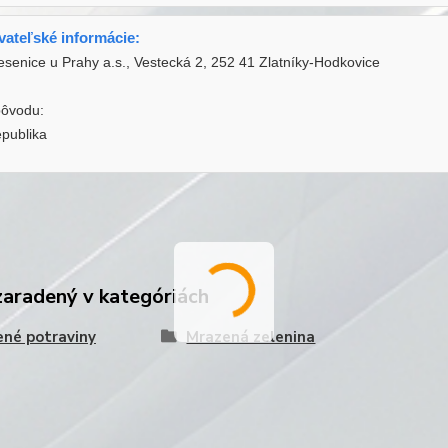
ateľské informácie:
enice u Prahy a.s., Vestecká 2, 252 41 Zlatníky-Hodkovice
pôvodu:
publika
zaradený v kategóriách
né potraviny
Mrazená zelenina