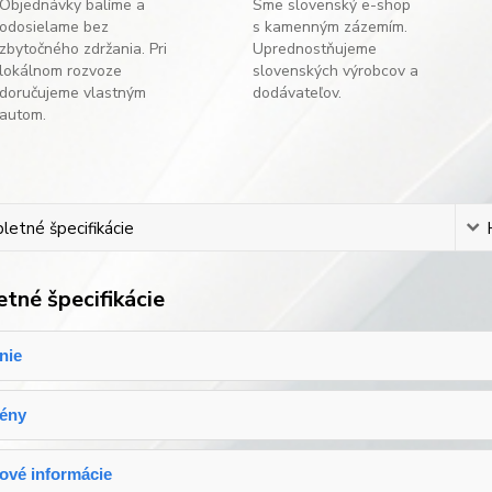
Objednávky balíme a
Sme slovenský e-shop
odosielame bez
s kamenným zázemím.
zbytočného zdržania. Pri
Uprednostňujeme
lokálnom rozvoze
slovenských výrobcov a
doručujeme vlastným
dodávateľov.
autom.
etné špecifikácie
tné špecifikácie
nie
gény
ové informácie