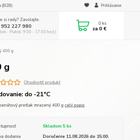
a (B2B)
Prihlásenie
e si rady? Zavolajte.
0
ks
 952 227 980
za
0 €
ok - Piatok, 9:00 - 17:00 hod.)
ý 400 g
 g
Ohodnotiť produkt
dovanie: do -21°C
enátový pretlak mrazený 400 g
celý popis
tupnosť
Skladom 5 ks
a dodania
Doručenie 11.08.2026 do 15:00.