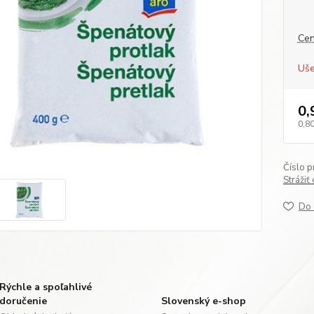
Cen
Uše
0,
0,80
Číslo p
Strážiť
Do 
Rýchle a spoľahlivé
doručenie
Slovenský e-shop