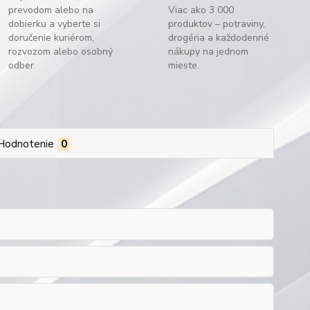
prevodom alebo na
Viac ako 3 000
dobierku a vyberte si
produktov – potraviny,
doručenie kuriérom,
drogéria a každodenné
rozvozom alebo osobný
nákupy na jednom
odber.
mieste.
Hodnotenie
0