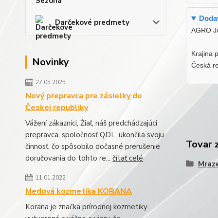
Dodav
Darčekové predmety
AGRO Jes
Krajina 
Novinky
Česká re
27.05.2025
Nový prepravca pre zásielky do
Českej republiky
Vážení zákazníci, Žiaľ, náš predchádzajúci
prepravca, spoločnosť QDL, ukončila svoju
Tovar 
činnosť, čo spôsobilo dočasné prerušenie
doručovania do tohto re...
čítať celé
Mraze
11.01.2022
Medová kozmetika KORANA
Korana je značka prírodnej kozmetiky