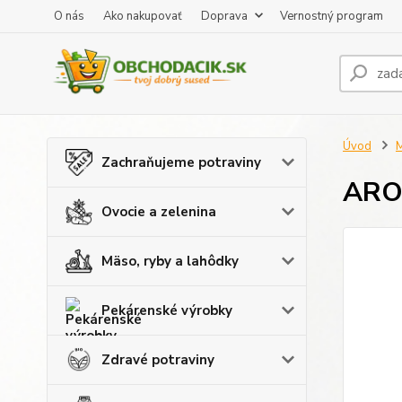
O nás
Ako nakupovať
Doprava
Vernostný program
Úvod
M
Zachraňujeme potraviny
ARO 
Ovocie a zelenina
Mäso, ryby a lahôdky
Pekárenské výrobky
Zdravé potraviny