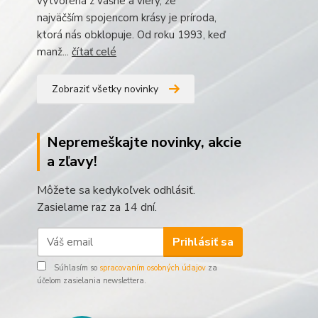
vytvorená z vášne a viery, že
najväčším spojencom krásy je príroda,
ktorá nás obklopuje. Od roku 1993, keď
manž...
čítať celé
Zobraziť všetky novinky
Nepremeškajte novinky, akcie
a zľavy!
Môžete sa kedykoľvek odhlásiť.
Zasielame raz za 14 dní.
Prihlásiť sa
Súhlasím so
spracovaním osobných údajov
za
účelom zasielania newslettera.