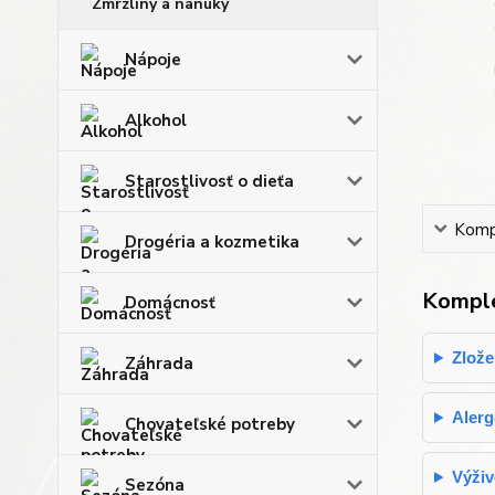
Zmrzliny a nanuky
Nápoje
Alkohol
Starostlivosť o dieťa
Kompl
Drogéria a kozmetika
Komple
Domácnosť
Zlože
Záhrada
Aler
Chovateľské potreby
Výživ
Sezóna