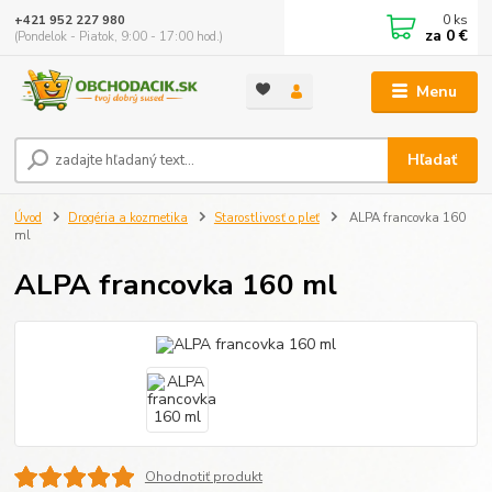
0
ks
+421 952 227 980
za
0 €
(Pondelok - Piatok, 9:00 - 17:00 hod.)
Menu
Hľadať
Úvod
Drogéria a kozmetika
Starostlivosť o pleť
ALPA francovka 160
ml
ALPA francovka 160 ml
Ohodnotiť produkt