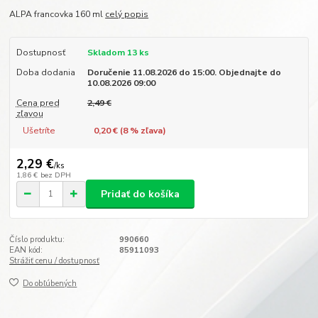
ALPA francovka 160 ml
celý popis
Dostupnosť
Skladom 13 ks
Doba dodania
Doručenie 11.08.2026 do 15:00. Objednajte do
10.08.2026 09:00
Cena pred
2,49 €
zľavou
Ušetríte
0,20 € (
8
% zľava)
2,29 €
/
ks
1,86 €
bez DPH
Pridať do košíka
Číslo produktu:
990660
EAN kód:
85911093
Strážiť cenu / dostupnosť
Do obľúbených