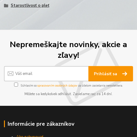
Starostlivosť o pleť
Nepremeškajte novinky, akcie a
zľavy!
Prihlásiť sa
Súhlasím so
spracovaním osobných údajov
za účelom zasielania newslettera.
Môžete sa kedykoľvek odhlásiť. Zasielame raz za 14 dní.
Informácie pre zákazníkov