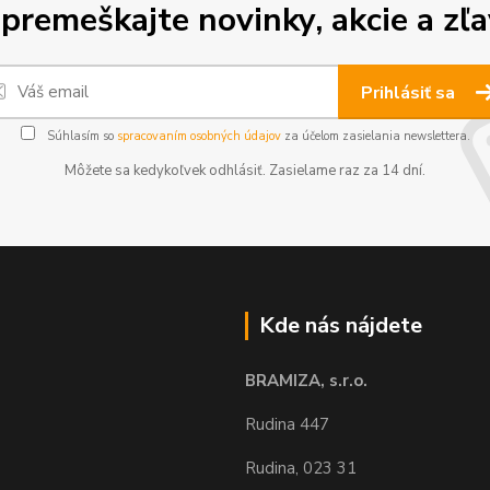
premeškajte novinky, akcie a zľa
Prihlásiť sa
Súhlasím so
spracovaním osobných údajov
za účelom zasielania newslettera.
Môžete sa kedykoľvek odhlásiť. Zasielame raz za 14 dní.
Kde nás nájdete
BRAMIZA, s.r.o.
Rudina 447
Rudina, 023 31