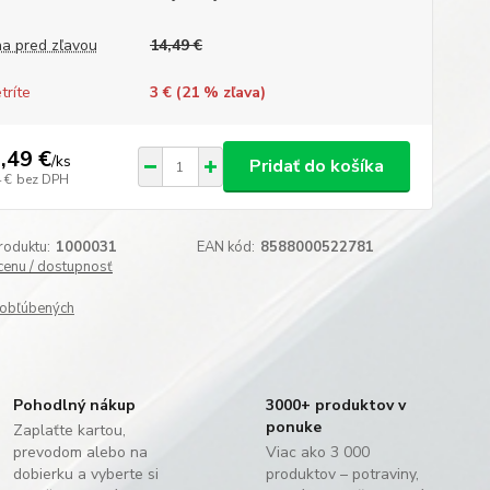
a pred zľavou
14,49 €
tríte
3 € (
21
% zľava)
,49 €
/
ks
Pridať do košíka
 €
bez DPH
roduktu:
1000031
EAN kód:
8588000522781
 cenu / dostupnosť
obľúbených
Pohodlný nákup
3000+ produktov v
ponuke
Zaplaťte kartou,
prevodom alebo na
Viac ako 3 000
dobierku a vyberte si
produktov – potraviny,