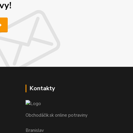
vy!
Kontakty
Obchoďáčik.sk online potraviny
Branislav