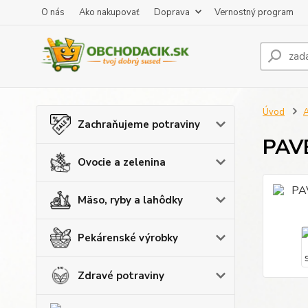
O nás
Ako nakupovať
Doprava
Vernostný program
Úvod
A
Zachraňujeme potraviny
PAVE
Ovocie a zelenina
Mäso, ryby a lahôdky
Pekárenské výrobky
Zdravé potraviny