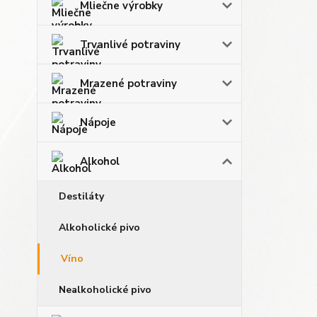
Mliečne výrobky
Trvanlivé potraviny
Mrazené potraviny
Nápoje
Alkohol
Destiláty
Alkoholické pivo
Víno
Nealkoholické pivo