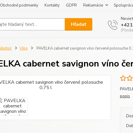
Obchodné podmienky
Kontakty
GDPR
Reklamácie
Spoluprác
Neviet
Hľadať
+421
(Pondel
lkohol
Víno
PAVELKA cabernet savignon víno červené polosuche 0,
LKA cabernet savignon víno čer
PAVELK
popis
Dos
Dob