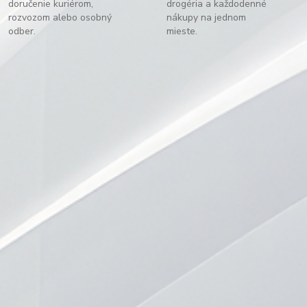
doručenie kuriérom,
drogéria a každodenné
rozvozom alebo osobný
nákupy na jednom
odber.
mieste.