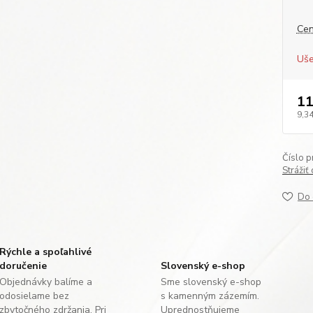
Cen
Uše
11
9,34
Číslo p
Strážiť
Do 
Rýchle a spoľahlivé
doručenie
Slovenský e-shop
Objednávky balíme a
Sme slovenský e-shop
odosielame bez
s kamenným zázemím.
zbytočného zdržania. Pri
Uprednostňujeme