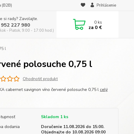
a (B2B)
Prihlásenie
e si rady? Zavolajte.
0
ks
 952 227 980
za
0 €
ok - Piatok, 9:00 - 17:00 hod.)
75 l
vené polosuche 0,75 l
Ohodnotiť produkt
A cabernet savignon víno červené polosuche 0,75 l
celý
tupnosť
Skladom 1 ks
a dodania
Doručenie 11.08.2026 do 15:00.
Objednajte do 10.08.2026 09:00