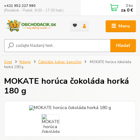
0
ks
+421 952 227 980
za
0 €
(Pondelok - Piatok, 9:00 - 17:00 hod.)
Menu
Hľadať
Úvod
Nápoje
Čokoláda, kakao, kapučíno
MOKATE horúca čokoláda
horká 180 g
MOKATE horúca čokoláda horká
180 g