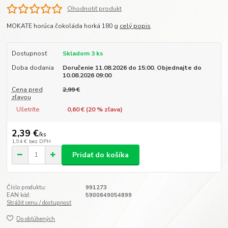
Ohodnotiť produkt
MOKATE horúca čokoláda horká 180 g
celý popis
Dostupnosť
Skladom 3 ks
Doba dodania
Doručenie 11.08.2026 do 15:00. Objednajte do
10.08.2026 09:00
Cena pred
2,99 €
zľavou
Ušetríte
0,60 € (
20
% zľava)
2,39 €
/
ks
1,94 €
bez DPH
Pridať do košíka
Číslo produktu:
991273
EAN kód:
5900649054899
Strážiť cenu / dostupnosť
Do obľúbených