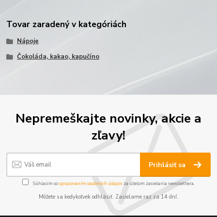
Tovar zaradený v kategóriách
Nápoje
Čokoláda, kakao, kapučíno
Nepremeškajte novinky, akcie a
zľavy!
Prihlásiť sa
Súhlasím so
spracovaním osobných údajov
za účelom zasielania newslettera.
Môžete sa kedykoľvek odhlásiť. Zasielame raz za 14 dní.