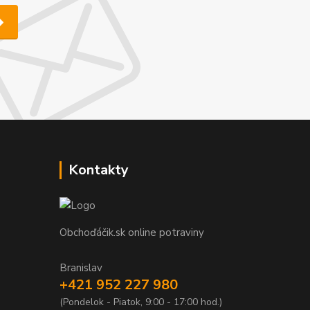
Kontakty
Obchoďáčik.sk online potraviny
Branislav
+421 952 227 980
(Pondelok - Piatok, 9:00 - 17:00 hod.)