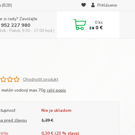
a (B2B)
Prihlásenie
e si rady? Zavolajte.
0
ks
 952 227 980
za
0 €
ok - Piatok, 9:00 - 17:00 hod.)
Ohodnotiť produkt
o melón vodový max 70g
celý popis
tupnosť
Nie je skladom
a pred zľavou
1,29 €
tríte
0,30 € (
23
% zľava)