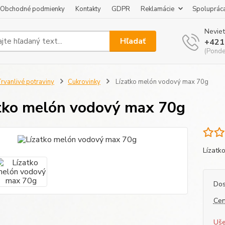
Obchodné podmienky
Kontakty
GDPR
Reklamácie
Spoluprác
Neviet
Hľadať
+421
(Pondel
rvanlivé potraviny
Cukrovinky
Lízatko melón vodový max 70g
tko melón vodový max 70g
Lízatk
Dos
Cen
Uše