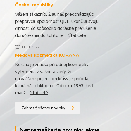
Českej republiky
Vážení zákazníci, Žiaľ, náš predchádzajúci
prepravca, spoločnosť QDL, ukončila svoju
činnosť, čo spôsobilo dočasné prerušenie
doručovania do tohto re...
čítať celé
11.01.2022
Medová kozmetika KORANA
Korana je značka prírodnej kozmetiky
vytvorená z vášne a viery, že
najväčším spojencom krásy je príroda,
ktorá nás obklopuje. Od roku 1993, keď
manž...
čítať celé
Zobraziť všetky novinky
Nepremeškajte novinky, akcie