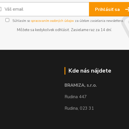
Prihlásiť sa
Súhlasím so
spracovaním osobných údajov
za účelom zasielania newslettera.
Môžete sa kedykoľvek odhlásiť. Zasielame raz za 14 dní.
Kde nás nájdete
BRAMIZA, s.r.o.
Rudina 447
Rudina, 023 31