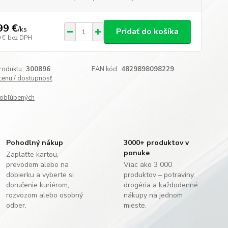
99 €
/
ks
Pridať do košíka
 €
bez DPH
roduktu:
300896
EAN kód:
4829898098229
 cenu / dostupnosť
obľúbených
Pohodlný nákup
3000+ produktov v
ponuke
Zaplaťte kartou,
prevodom alebo na
Viac ako 3 000
dobierku a vyberte si
produktov – potraviny,
doručenie kuriérom,
drogéria a každodenné
rozvozom alebo osobný
nákupy na jednom
odber.
mieste.