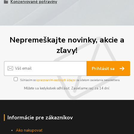
Konzervované potraviny
Nepremeškajte novinky, akcie a
zľavy!
Prihlásiť sa
Súhlasím so
spracovaním osobných údajov
za účelom zasielania newslettera.
Môžete sa kedykoľvek odhlásiť. Zasielame raz za 14 dní.
Informácie pre zákazníkov
Ako nakupovať