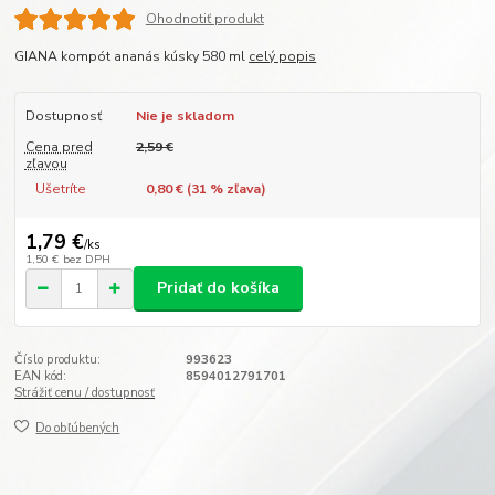
Ohodnotiť produkt
GIANA kompót ananás kúsky 580 ml
celý popis
Dostupnosť
Nie je skladom
Cena pred
2,59 €
zľavou
Ušetríte
0,80 € (
31
% zľava)
1,79 €
/
ks
1,50 €
bez DPH
Pridať do košíka
Číslo produktu:
993623
EAN kód:
8594012791701
Strážiť cenu / dostupnosť
Do obľúbených