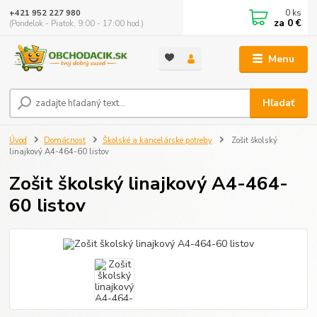
0
ks
+421 952 227 980
za
0 €
(Pondelok - Piatok, 9:00 - 17:00 hod.)
Menu
Hľadať
Úvod
Domácnosť
Školské a kancelárske potreby
Zošit školský
linajkový A4-464-60 listov
Zošit školský linajkový A4-464-
60 listov