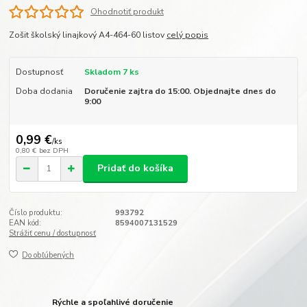
Ohodnotiť produkt
Zošit školský linajkový A4-464-60 listov
celý popis
Dostupnosť
Skladom 7 ks
Doba dodania
Doručenie zajtra do 15:00. Objednajte dnes do
9:00
0,99 €
/
ks
0,80 €
bez DPH
Pridať do košíka
Číslo produktu:
993792
EAN kód:
8594007131529
Strážiť cenu / dostupnosť
Do obľúbených
Rýchle a spoľahlivé doručenie