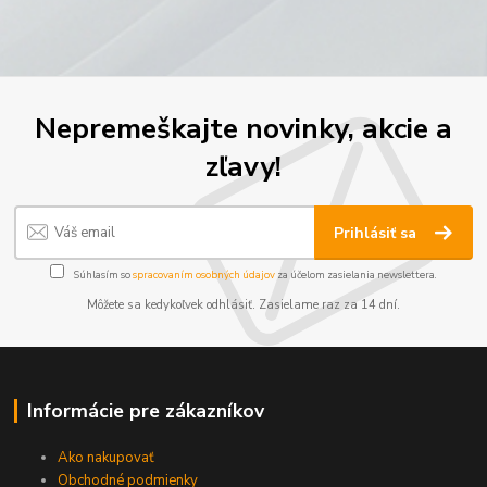
Nepremeškajte novinky, akcie a
zľavy!
Prihlásiť sa
Súhlasím so
spracovaním osobných údajov
za účelom zasielania newslettera.
Môžete sa kedykoľvek odhlásiť. Zasielame raz za 14 dní.
Informácie pre zákazníkov
Ako nakupovať
Obchodné podmienky