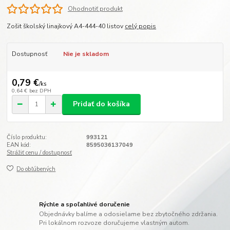
Ohodnotiť produkt
Zošit školský linajkový A4-444-40 listov
celý popis
Dostupnosť
Nie je skladom
0,79 €
/
ks
0,64 €
bez DPH
Pridať do košíka
Číslo produktu:
993121
EAN kód:
8595036137049
Strážiť cenu / dostupnosť
Do obľúbených
Rýchle a spoľahlivé doručenie
Objednávky balíme a odosielame bez zbytočného zdržania.
Pri lokálnom rozvoze doručujeme vlastným autom.