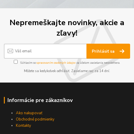
Nepremeškajte novinky, akcie a
zľavy!
Prihlásiť sa
Súhlasím so
spracovaním osobných údajov
za účelom zasielania newslettera.
Môžete sa kedykoľvek odhlásiť. Zasielame raz za 14 dní.
Informácie pre zákazníkov
Ako nakupovať
Obchodné podmienky
Kontakty