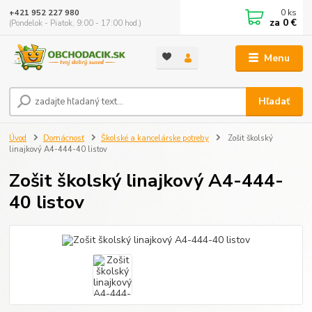
0
ks
+421 952 227 980
za
0 €
(Pondelok - Piatok, 9:00 - 17:00 hod.)
Menu
Hľadať
Úvod
Domácnosť
Školské a kancelárske potreby
Zošit školský
linajkový A4-444-40 listov
Zošit školský linajkový A4-444-
40 listov