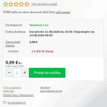
Ohodnotiť produkt
YORK kefa na obuv drevená 16x3,5cm
celý popis
Dostupnosť
Skladom 1 ks
Doba dodania
Doručenie 11.08.2026 do 15:00. Objednajte do
10.08.2026 09:00
Cena pred
1,99 €
zľavou
Ušetríte
1 € (
50
% zľava)
0,99 €
/
ks
0,80 €
bez DPH
Pridať do košíka
Číslo produktu:
302023
EAN kód:
5903355002529
Strážiť cenu / dostupnosť
Do obľúbených