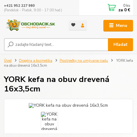
0
ks
+421 952 227 980
za
0 €
(Pondelok - Piatok, 9:00 - 17:00 hod.)
Menu
Hľadať
Úvod
Drogéria a kozmetika
Prostriedky na umývanie riadu
YORK kefa
na obuv drevená 16x3,5cm
YORK kefa na obuv drevená
16x3,5cm