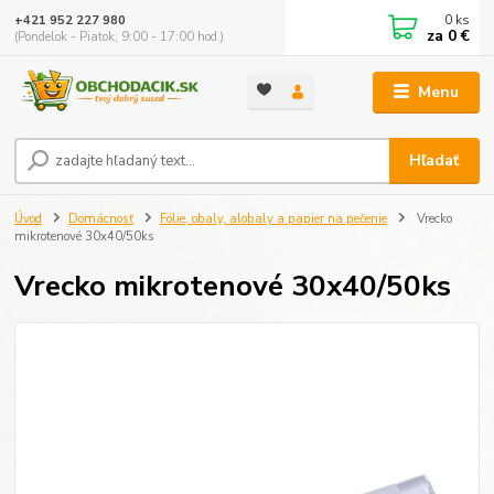
0
ks
+421 952 227 980
za
0 €
(Pondelok - Piatok, 9:00 - 17:00 hod.)
Menu
Hľadať
Úvod
Domácnosť
Fólie, obaly, alobaly a papier na pečenie
Vrecko
mikrotenové 30x40/50ks
Vrecko mikrotenové 30x40/50ks