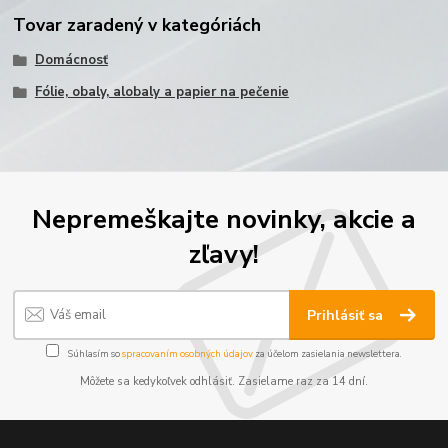
Tovar zaradený v kategóriách
Domácnosť
Fólie, obaly, alobaly a papier na pečenie
Nepremeškajte novinky, akcie a
zľavy!
Prihlásiť sa
Súhlasím so
spracovaním osobných údajov
za účelom zasielania newslettera.
Môžete sa kedykoľvek odhlásiť. Zasielame raz za 14 dní.