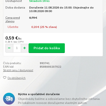
Dostupnosť
Skladom 16 ks
Doba dodania
Doručenie 11.08.2026 do 15:00. Objednajte do
10.08.2026 09:00
Cena pred
0,79 €
zľavou
Ušetríte
0,20 € (
25
% zľava)
0,59 €
/
ks
0,48 €
bez DPH
Pridať do košíka
Číslo produktu:
993741
EAN kód:
8588000207022
Strážiť cenu / dostupnosť
Do obľúbených
Rýchle a spoľahlivé doručenie
Objednávky balíme a odosielame bez zbytočného zdržania.
Pri lokálnom rozvoze doručujeme vlastným autom.