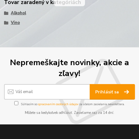
Tovar zaradený v kategóriách
Alkohol
Víno
Nepremeškajte novinky, akcie a
zľavy!
Prihlásiť sa
Súhlasím so
spracovaním osobných údajov
za účelom zasielania newslettera.
Môžete sa kedykoľvek odhlásiť. Zasielame raz za 14 dní.