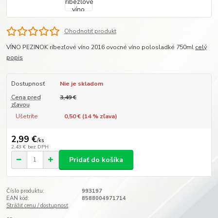
Ohodnotiť produkt
VÍNO PEZINOK ríbezľové víno 2016 ovocné víno polosladké 750ml
celý
popis
Dostupnosť
Nie je skladom
Cena pred
3,49 €
zľavou
Ušetríte
0,50 € (
14
% zľava)
2,99 €
/
ks
2,43 €
bez DPH
Pridať do košíka
Číslo produktu:
993197
EAN kód:
8588004971714
Strážiť cenu / dostupnosť