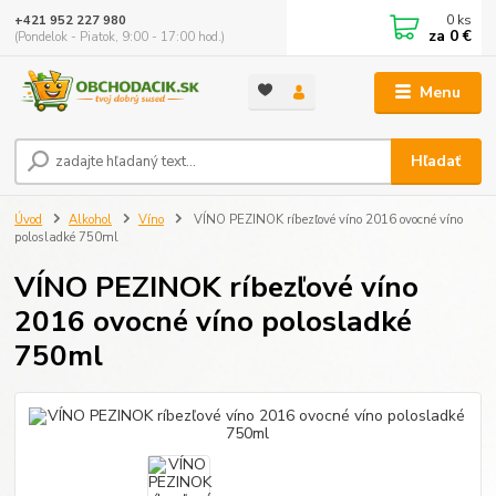
0
ks
+421 952 227 980
za
0 €
(Pondelok - Piatok, 9:00 - 17:00 hod.)
Menu
Hľadať
Úvod
Alkohol
Víno
VÍNO PEZINOK ríbezľové víno 2016 ovocné víno
polosladké 750ml
VÍNO PEZINOK ríbezľové víno
2016 ovocné víno polosladké
750ml