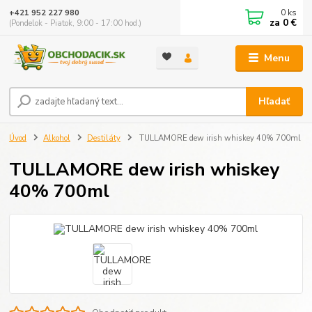
0
ks
+421 952 227 980
za
0 €
(Pondelok - Piatok, 9:00 - 17:00 hod.)
Menu
Hľadať
Úvod
Alkohol
Destiláty
TULLAMORE dew irish whiskey 40% 700ml
TULLAMORE dew irish whiskey
40% 700ml