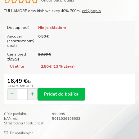
Ohodnotiť produkt
TULLAMORE dew irish whiskey 40% 700ml
celý popis
Dostupnosť
Nie je skladom
Aircover
0,50 €
(narazuvzdorný
obal)
Cena pred
18,99 €
zľavou
Ušetríte
2,50 € (
13
% zľava)
16,49 €
/
ks
13,41 €
bez DPH
Pridať do košíka
Číslo produktu:
990995
EAN kód:
5011026108033
Strážiť cenu / dostupnosť
Do obľúbených