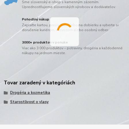
Sme slovenský e-shop s kamenným zázemím.
Uprednostňujeme slovenských výrobcov a dodávateľov.
Pohodlný nákup
Zaplaťte kartou, prevodom alebo na dobierku a vyberte si
doručenie kuriérom, rozvozom alebo osobný odber.
3000+ produktov v ponuke
Viac ako 3 000 produktov – potraviny, drogéria a každodenné
nákupy na jednom mieste.
Tovar zaradený v kategóriách
Drogéria a kozmetika
Starostlivosť o vlasy