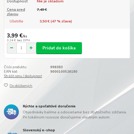
Dostupnosť
Nie je skladom
Cena pred
7,49 €
zľavou
Ušetríte
3,50 € (
47
% zľava)
3,99 €
/
ks
3,24 €
bez DPH
Pridať do košíka
Číslo produktu:
998383
EAN kód:
9000100526180
Strážiť cenu / dostupnosť
Do obľúbených
Rýchle a spoľahlivé doručenie
Objednávky balíme a odosielame bez zbytočného zdržania.
Pri lokálnom rozvoze doručujeme vlastným autom.
Slovenský e-shop