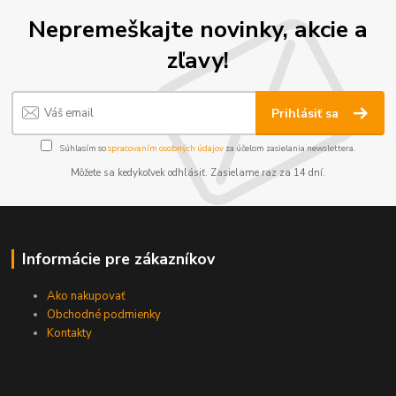
Nepremeškajte novinky, akcie a
zľavy!
Prihlásiť sa
Súhlasím so
spracovaním osobných údajov
za účelom zasielania newslettera.
Môžete sa kedykoľvek odhlásiť. Zasielame raz za 14 dní.
Informácie pre zákazníkov
Ako nakupovať
Obchodné podmienky
Kontakty