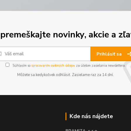
premeškajte novinky, akcie a zľa
Prihlásiť sa
Súhlasím so
spracovaním osobných údajov
za účelom zasielania newslettera.
Môžete sa kedykoľvek odhlásiť. Zasielame raz za 14 dní.
Kde nás nájdete