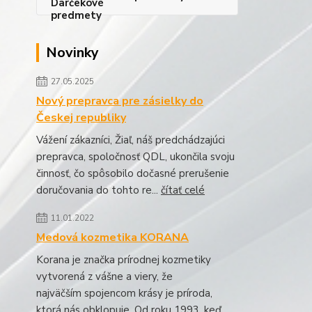
Novinky
27.05.2025
Nový prepravca pre zásielky do
Českej republiky
Vážení zákazníci, Žiaľ, náš predchádzajúci
prepravca, spoločnosť QDL, ukončila svoju
činnosť, čo spôsobilo dočasné prerušenie
doručovania do tohto re...
čítať celé
11.01.2022
Medová kozmetika KORANA
Korana je značka prírodnej kozmetiky
vytvorená z vášne a viery, že
najväčším spojencom krásy je príroda,
ktorá nás obklopuje. Od roku 1993, keď