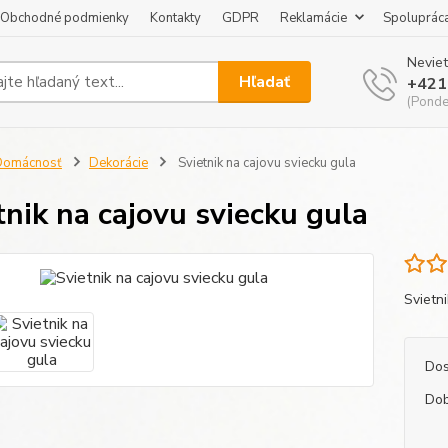
Obchodné podmienky
Kontakty
GDPR
Reklamácie
Spoluprác
Neviet
Hľadať
+421
(Pondel
Domácnosť
Dekorácie
Svietnik na cajovu sviecku gula
tnik na cajovu sviecku gula
Svietn
Dos
Dob