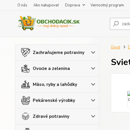
O nás
Ako nakupovať
Doprava
Vernostný program
Úvod
Zachraňujeme potraviny
Svie
Ovocie a zelenina
Mäso, ryby a lahôdky
Pekárenské výrobky
Zdravé potraviny