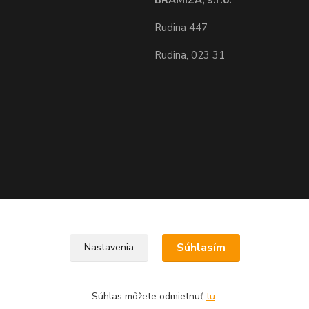
BRAMIZA, s.r.o.
Rudina 447
Rudina, 023 31
Upravit sběr cookies.
Súhlasím
Nastavenia
Súhlas môžete odmietnuť
tu
.