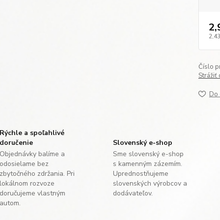
2,
2,43
Číslo p
Strážiť
Do 
Rýchle a spoľahlivé
doručenie
Slovenský e-shop
Objednávky balíme a
Sme slovenský e-shop
odosielame bez
s kamenným zázemím.
zbytočného zdržania. Pri
Uprednostňujeme
lokálnom rozvoze
slovenských výrobcov a
doručujeme vlastným
dodávateľov.
autom.