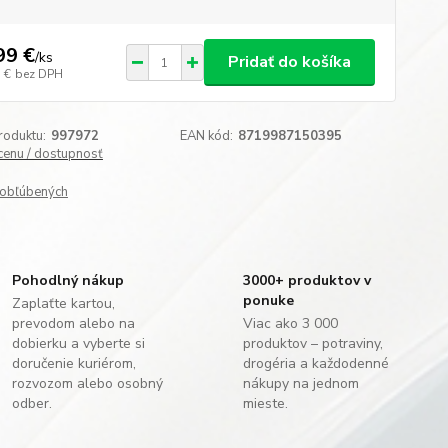
99 €
/
ks
Pridať do košíka
 €
bez DPH
roduktu:
997972
EAN kód:
8719987150395
 cenu / dostupnosť
obľúbených
Pohodlný nákup
3000+ produktov v
ponuke
Zaplaťte kartou,
prevodom alebo na
Viac ako 3 000
dobierku a vyberte si
produktov – potraviny,
doručenie kuriérom,
drogéria a každodenné
rozvozom alebo osobný
nákupy na jednom
odber.
mieste.