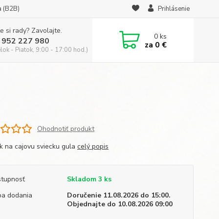
a (B2B)
Prihlásenie
e si rady? Zavolajte.
0
ks
 952 227 980
za
0 €
ok - Piatok, 9:00 - 17:00 hod.)
Ohodnotiť produkt
ik na cajovu sviecku gula
celý popis
tupnosť
Skladom 3 ks
a dodania
Doručenie 11.08.2026 do 15:00.
Objednajte do 10.08.2026 09:00