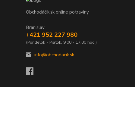
Obchoďáčik.sk online potraviny
Branislav
+421 952 227 980
(Pondelok - Piatok, 9:00 - 17:00 hod.)
info@obchodacik.sk
Vytvorené na
Eshop-rychlo.sk