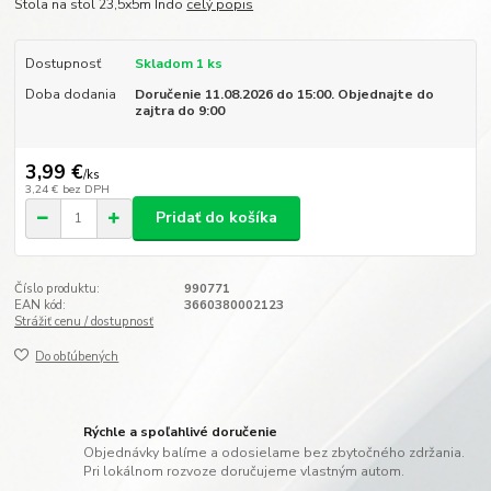
Stola na stol 23,5x5m Indo
celý popis
Dostupnosť
Skladom 1 ks
Doba dodania
Doručenie 11.08.2026 do 15:00. Objednajte do
zajtra do 9:00
3,99 €
/
ks
3,24 €
bez DPH
Pridať do košíka
Číslo produktu:
990771
EAN kód:
3660380002123
Strážiť cenu / dostupnosť
Do obľúbených
Rýchle a spoľahlivé doručenie
Objednávky balíme a odosielame bez zbytočného zdržania.
Pri lokálnom rozvoze doručujeme vlastným autom.