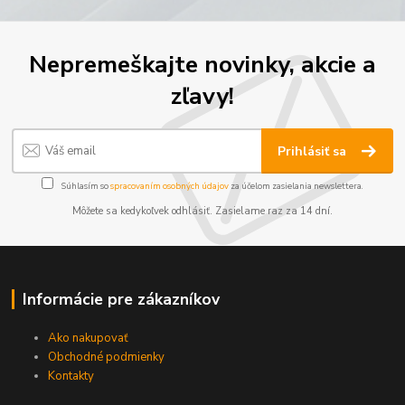
Nepremeškajte novinky, akcie a
zľavy!
Prihlásiť sa
Súhlasím so
spracovaním osobných údajov
za účelom zasielania newslettera.
Môžete sa kedykoľvek odhlásiť. Zasielame raz za 14 dní.
Informácie pre zákazníkov
Ako nakupovať
Obchodné podmienky
Kontakty