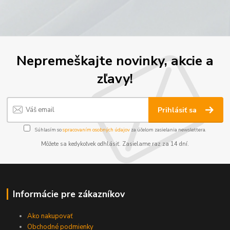
Nepremeškajte novinky, akcie a
zľavy!
Prihlásiť sa
Súhlasím so
spracovaním osobných údajov
za účelom zasielania newslettera.
Môžete sa kedykoľvek odhlásiť. Zasielame raz za 14 dní.
Informácie pre zákazníkov
Ako nakupovať
Obchodné podmienky