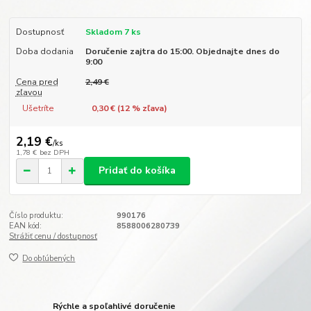
Dostupnosť
Skladom 7 ks
Doba dodania
Doručenie zajtra do 15:00. Objednajte dnes do
9:00
Cena pred
2,49 €
zľavou
Ušetríte
0,30 € (
12
% zľava)
2,19 €
/
ks
1,78 €
bez DPH
Pridať do košíka
Číslo produktu:
990176
EAN kód:
8588006280739
Strážiť cenu / dostupnosť
Do obľúbených
Rýchle a spoľahlivé doručenie