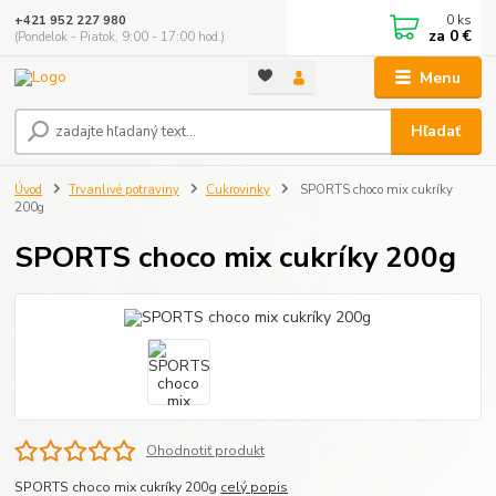
0
ks
+421 952 227 980
za
0 €
(Pondelok - Piatok, 9:00 - 17:00 hod.)
Menu
Hľadať
Úvod
Trvanlivé potraviny
Cukrovinky
SPORTS choco mix cukríky
200g
SPORTS choco mix cukríky 200g
Ohodnotiť produkt
SPORTS choco mix cukríky 200g
celý popis