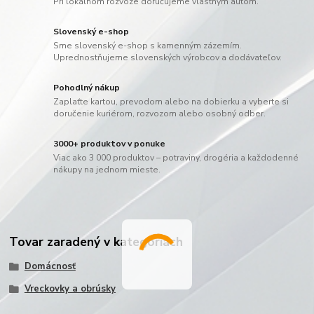
Pri lokálnom rozvoze doručujeme vlastným autom.
Slovenský e-shop
Sme slovenský e-shop s kamenným zázemím.
Uprednostňujeme slovenských výrobcov a dodávateľov.
Pohodlný nákup
Zaplaťte kartou, prevodom alebo na dobierku a vyberte si
doručenie kuriérom, rozvozom alebo osobný odber.
3000+ produktov v ponuke
Viac ako 3 000 produktov – potraviny, drogéria a každodenné
nákupy na jednom mieste.
Tovar zaradený v kategóriách
Domácnosť
Vreckovky a obrúsky