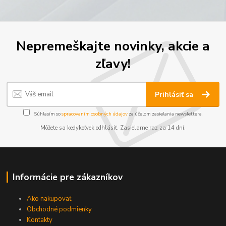
Nepremeškajte novinky, akcie a
zľavy!
Prihlásiť sa
Súhlasím so
spracovaním osobných údajov
za účelom zasielania newslettera.
Môžete sa kedykoľvek odhlásiť. Zasielame raz za 14 dní.
Informácie pre zákazníkov
Ako nakupovať
Obchodné podmienky
Kontakty