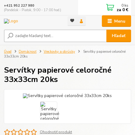
0
ks
+421 952 227 980
za
0 €
(Pondelok - Piatok, 9:00 - 17:00 hod.)
Menu
Hľadať
Úvod
Domácnosť
Vreckovky a obrúsky
Servítky papierové celoročné
33x33cm 20ks
Servítky papierové celoročné
33x33cm 20ks
Ohodnotiť produkt