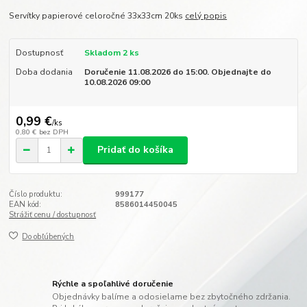
Servítky papierové celoročné 33x33cm 20ks
celý popis
Dostupnosť
Skladom 2 ks
Doba dodania
Doručenie 11.08.2026 do 15:00. Objednajte do
10.08.2026 09:00
0,99 €
/
ks
0,80 €
bez DPH
Pridať do košíka
Číslo produktu:
999177
EAN kód:
8586014450045
Strážiť cenu / dostupnosť
Do obľúbených
Rýchle a spoľahlivé doručenie
Objednávky balíme a odosielame bez zbytočného zdržania.