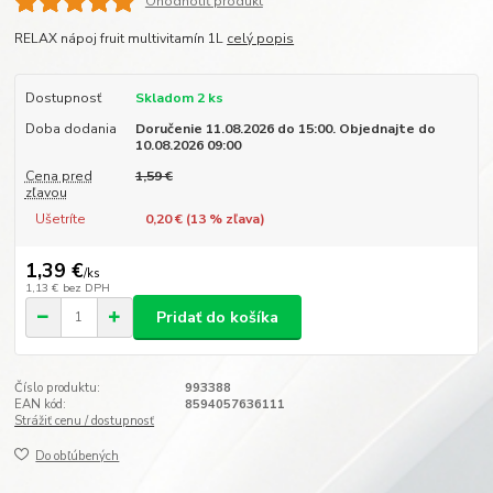
Ohodnotiť produkt
RELAX nápoj fruit multivitamín 1L
celý popis
Dostupnosť
Skladom 2 ks
Doba dodania
Doručenie 11.08.2026 do 15:00. Objednajte do
10.08.2026 09:00
Cena pred
1,59 €
zľavou
Ušetríte
0,20 € (
13
% zľava)
1,39 €
/
ks
1,13 €
bez DPH
Pridať do košíka
Číslo produktu:
993388
EAN kód:
8594057636111
Strážiť cenu / dostupnosť
Do obľúbených