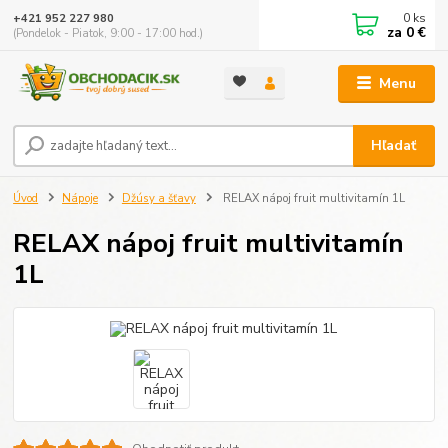
0
ks
+421 952 227 980
za
0 €
(Pondelok - Piatok, 9:00 - 17:00 hod.)
Menu
Hľadať
Úvod
Nápoje
Džúsy a šťavy
RELAX nápoj fruit multivitamín 1L
RELAX nápoj fruit multivitamín
1L