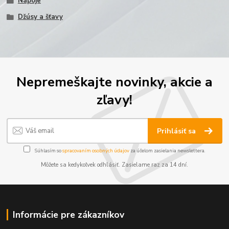
Nápoje
Džúsy a šťavy
Nepremeškajte novinky, akcie a
zľavy!
Prihlásiť sa
Súhlasím so
spracovaním osobných údajov
za účelom zasielania newslettera.
Môžete sa kedykoľvek odhlásiť. Zasielame raz za 14 dní.
Informácie pre zákazníkov