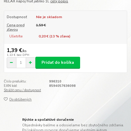
RELAX nápoj fruit jablko 1L
celý popis
Dostupnosť
Nie je skladom
Cena pred
1,59 €
zľavou
Ušetríte
0,20 € (
13
% zľava)
1,39 €
/
ks
1,13 €
bez DPH
Pridať do košíka
Číslo produktu:
996310
EAN kód:
8594057636098
Strážiť cenu / dostupnosť
Do obľúbených
Rýchle a spoľahlivé doručenie
Objednávky balíme a odosielame bez zbytočného zdržania.
Pri lokálnom rozvoze doručujeme vlastným autom.