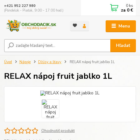
0
ks
+421 952 227 980
za
0 €
(Pondelok - Piatok, 9:00 - 17:00 hod.)
Menu
Hľadať
Úvod
Nápoje
Džúsy a šťavy
RELAX nápoj fruit jablko 1L
RELAX nápoj fruit jablko 1L
Ohodnotiť produkt