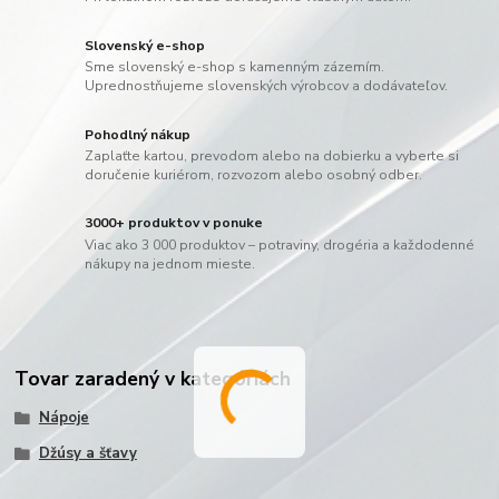
Slovenský e-shop
Sme slovenský e-shop s kamenným zázemím.
Uprednostňujeme slovenských výrobcov a dodávateľov.
Pohodlný nákup
Zaplaťte kartou, prevodom alebo na dobierku a vyberte si
doručenie kuriérom, rozvozom alebo osobný odber.
3000+ produktov v ponuke
Viac ako 3 000 produktov – potraviny, drogéria a každodenné
nákupy na jednom mieste.
Tovar zaradený v kategóriách
Nápoje
Džúsy a šťavy