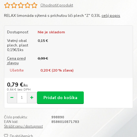
Ohodnotiť produkt
RELAX limonáda sýtená s príchuťou liči plech "Z" 0,33L
celý popis
Dostupnosť
Nie je skladom
Vratný obal
0,15 €
plech, plast
0,15€/1ks
Cena pred
0,99 €
zľavou
Ušetríte
0,20 € (
20
% zľava)
0,79 €
/
ks
0,64 €
bez DPH
Pridať do košíka
Číslo produktu:
998890
EAN kód:
8586010871783
Strážiť cenu / dostupnosť
Do obľúbených