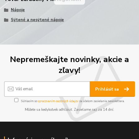
Nápoje
Sýtené a nesýtené nápoje
Nepremeškajte novinky, akcie a
zľavy!
Prihlásiť sa
Súhlasím so
spracovaním osobných údajov
za účelom zasielania newslettera.
Môžete sa kedykoľvek odhlásiť. Zasielame raz za 14 dní.