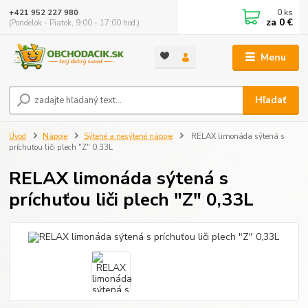
0
ks
+421 952 227 980
za
0 €
(Pondelok - Piatok, 9:00 - 17:00 hod.)
Menu
Hľadať
Úvod
Nápoje
Sýtené a nesýtené nápoje
RELAX limonáda sýtená s
príchuťou liči plech "Z" 0,33L
RELAX limonáda sýtená s
príchuťou liči plech "Z" 0,33L