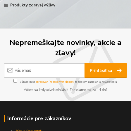
Produkty zdravej výživy
Nepremeškajte novinky, akcie a
zľavy!
Prihlásiť sa
Súhlasím so
spracovaním osobných údajov
za účelom zasielania newslettera.
Môžete sa kedykoľvek odhlásiť. Zasielame raz za 14 dní.
Informácie pre zákazníkov