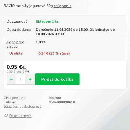
RACIO raciolky jogurtové 60g
celý popis
Dostupnosť
Skladom 1 ks
Doba dodania
Doručenie 11.08.2026 do 15:00. Objednajte do
10.08.2026 09:00
Cena pred
1,09 €
zľavou
Ušetríte
0,14 € (
13
% zľava)
0,95 €
/
ks
0,80 €
bez DPH
Pridať do košíka
Číslo produktu:
991900
EAN kód:
8594000090618
Strážiť cenu / dostupnosť
Do obľúbených