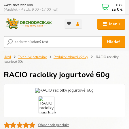
0
ks
+421 952 227 980
za
0 €
(Pondelok - Piatok, 9:00 - 17:00 hod.)
Menu
Hľadať
Úvod
Trvanlivé potraviny
Produkty zdravej výživy
RACIO raciolky
jogurtové 60g
RACIO raciolky jogurtové 60g
Ohodnotiť produkt