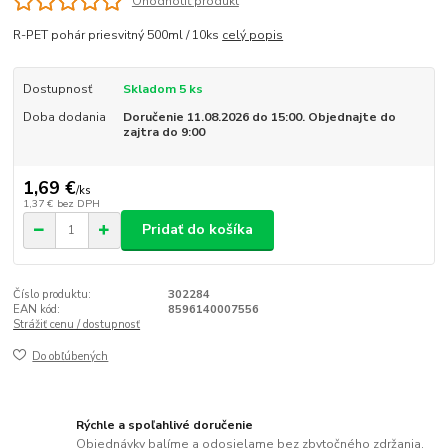
Ohodnotiť produkt
R-PET pohár priesvitný 500ml / 10ks
celý popis
Dostupnosť
Skladom 5 ks
Doba dodania
Doručenie 11.08.2026 do 15:00. Objednajte do
zajtra do 9:00
1,69 €
/
ks
1,37 €
bez DPH
Pridať do košíka
Číslo produktu:
302284
EAN kód:
8596140007556
Strážiť cenu / dostupnosť
Do obľúbených
Rýchle a spoľahlivé doručenie
Objednávky balíme a odosielame bez zbytočného zdržania.