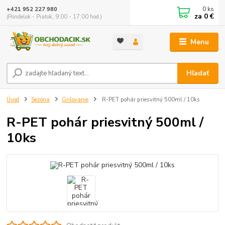
0
ks
+421 952 227 980
za
0 €
(Pondelok - Piatok, 9:00 - 17:00 hod.)
Menu
Hľadať
Úvod
Sezóna
Grilovanie
R-PET pohár priesvitný 500ml / 10ks
R-PET pohár priesvitný 500ml /
10ks