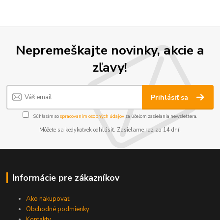
Nepremeškajte novinky, akcie a
zľavy!
Prihlásiť sa
Súhlasím so
spracovaním osobných údajov
za účelom zasielania newslettera.
Môžete sa kedykoľvek odhlásiť. Zasielame raz za 14 dní.
Informácie pre zákazníkov
Ako nakupovať
Obchodné podmienky
Kontakty